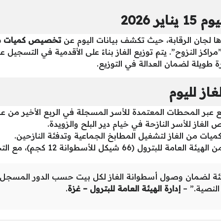
ر 2026
دها لجان الرقابة، حيث تكشف بيانات اليوم عن
تخصيص كميات مح
راكز النزوح”. يتم توزيع الغاز بناءً على الأقدمية في التسجيل عبر
رة طويلة لضمان العدالة في التوزيع.
غاز لليوم
 عبر المحطات المعتمدة للأسر المسجلة في الربع الأخير من عام 025
الغاز للأسر النازحة في خيام دير البلح والزويدة.
بكميات من الغاز لتشغيل المطابخ الجماعية وتدفئة النازحين.
 (66 شيكل للأسطوانة 12 كجم)، مع التحذير من الاحتكار.
ئة لضمان وصول أسطوانة الغاز لكل بيت حسب الدور المسجل رق
النصية.” –
إدارة الهيئة العامة للبترول – غزة
.