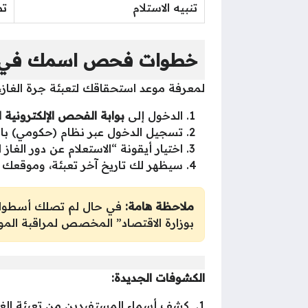
تنبيه الاستلام
تصل ر
خطوات فحص اسمك في كش
لمعرفة موعد استحقاقك لتعبئة جرة الغاز، ي
الدخول إلى
بوابة الفحص الإلكترونية ل
تسجيل الدخول عبر نظام (حكومي) باست
اختيار أيقونة “الاستعلام عن دور الغاز 
سيظهر لك تاريخ آخر تعبئة، وموقعك الح
ملاحظة هامة:
في حال لم تصلك أسطوانة
بوزارة الاقتصاد” المخصص لمراقبة المو
الكشوفات الجديدة:
1. كشف أسماء المستفيدين من تعبئة الغاز محافظة غزة: