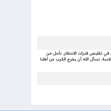
طاع غزة، لكن الالتزام بالمنظومة الرقمية لعام 2026 يساهم في تقليص فترات الانتظار. نأمل من
مان سير العملية بسلاسة. نسأل الله أن يفرج الكرب عن أهلنا