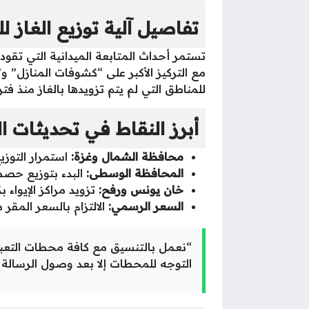
تفاصيل آلية توزيع الغاز لليوم 15 يناي
تستمر أحداث المتابعة الميدانية التي تقو
مع التركيز الأكبر على “كشوفات المنازل” و”م
للمناطق التي لم يتم تزويدها بالغاز منذ فت
أبرز النقاط في تحديثات ال
محافظة الشمال وغزة:
استمرار التوزيع
المحافظة الوسطى:
البدء بتوزيع حصص 
خان يونس ورفح:
تزويد مراكز الإيواء 
السعر الرسمي:
الالتزام بالسعر المقر من الهيئة العامة للبترول
“نعمل بالتنسيق مع كافة محطات التعب
التوجه للمحطات إلا بعد وصول الرسالة 