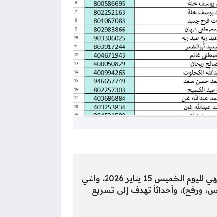
بالتعاون مع وزارة الاقتصاد الوطني عن تحديث كشوفات الدور لتعبئة غاز الطهي لليوم الخميس 15 يناير 2026، والتي
، ورفح)، وأحداثاً تهدف إلى تسريع