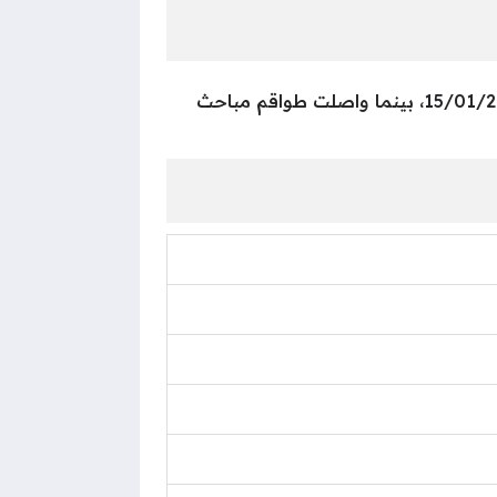
تميز الأداء التقني اليوم بالقوة في إرسال رسائل “كود الاستلام” للمواطنين الذين استحقوا الدور بتاريخ 15/01/2026، بينما واصلت طواقم مباحث