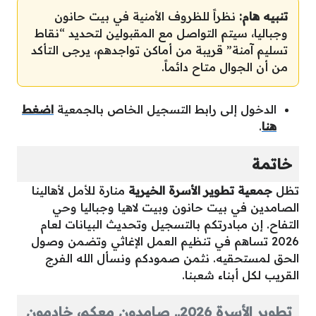
تنبيه هام:
نظراً للظروف الأمنية في بيت حانون
وجباليا، سيتم التواصل مع المقبولين لتحديد “نقاط
تسليم آمنة” قريبة من أماكن تواجدهم، يرجى التأكد
من أن الجوال متاح دائماً.
الدخول إلى رابط التسجيل الخاص بالجمعية
اضغط
هنا
.
خاتمة
تظل
جمعية تطوير الأسرة الخيرية
منارة للأمل لأهالينا
الصامدين في بيت حانون وبيت لاهيا وجباليا وحي
التفاح. إن مبادرتكم بالتسجيل وتحديث البيانات لعام
2026 تساهم في تنظيم العمل الإغاثي وتضمن وصول
الحق لمستحقيه. نثمن صمودكم ونسأل الله الفرج
القريب لكل أبناء شعبنا.
تطوير الأسرة 2026.. صامدون معكم، خادمون