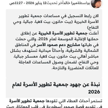
بواسطة
ميرا خالد
آخر تحديث
12 يناير 2026 - 11:27ص
الان رابط التسجيل في مساعدات جمعية تطوير
الأسرة الخيرية (بيت حانون، بيت لاهيا، جباليا، وحي
التفاح)
أعلنت
جمعية تطوير الأسرة الخيرية
عن إطلاق
حملتها الإغاثية الموسعة لعام 2026، والتي حملت
في طياتها
مشاريع دعم صمود الأسر
في المناطق
الشمالية والشرقية، وأحداثاً ميدانية تستهدف بشكل
مباشر أهالي بيت حانون، بيت لاهيا، معسكر جباليا،
وحي التفاح، لضمان وصول المساعدات العاجلة
للعائلات المتضررة والنازحة.
نبذة عن جهود جمعية تطوير الأسرة لعام
2026
تستمر أحداث العطاء التي تقودها
جمعية تطوير الأسرة
في تقديم قصة صمود أسطورية في قلب المعاناة، حيث