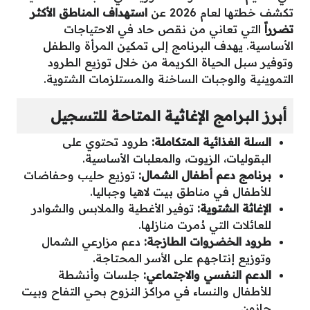
تكشف خطتها لعام 2026 عن
استهداف المناطق الأكثر
تضرراً
التي تعاني من نقص حاد في الاحتياجات
الأساسية. يهدف البرنامج إلى تمكين المرأة والطفل
وتوفير سبل الحياة الكريمة من خلال توزيع الطرود
التموينية والوجبات الساخنة والمستلزمات الشتوية.
أبرز البرامج الإغاثية المتاحة للتسجيل
السلة الغذائية المتكاملة:
طرود تحتوي على
البقوليات، الزيوت، والمعلبات الأساسية.
برنامج دعم أطفال الشمال:
توزيع حليب وحفاضات
للأطفال في مناطق بيت لاهيا وجباليا.
الإغاثة الشتوية:
توفير الأغطية والملابس والشوادر
للعائلات التي دُمرت منازلها.
طرود الخضروات الطازجة:
دعم مزارعي الشمال
وتوزيع إنتاجهم على الأسر المحتاجة.
الدعم النفسي والاجتماعي:
جلسات وأنشطة
للأطفال والنساء في مراكز النزوح بحي التفاح وبيت
حانون.