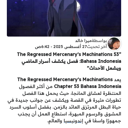
بواسطة
ميرا خالد
آخر تحديث
27 أغسطس 2025 - 6:42ص
“The Regressed Mercenary’s Machinations 53
Bahasa Indonesia: فصل يكشف أسرار الماضي
ويشعل الأحداث”
يعد
The Regressed Mercenary’s Machinations
Chapter 53 Bahasa Indonesia
من أكثر الفصول
المنتظرة لعشاق المانجا، حيث يحمل هذا الفصل
تطورات مثيرة في القصة ويكشف عن جوانب جديدة في
حياة البطل المرتزق العائد بالزمن. بفضل أسلوب السرد
المشوق والرسوم المبهرة، استطاع العمل أن يجذب
جمهورًا واسعًا في
إندونيسيا
والعالم.