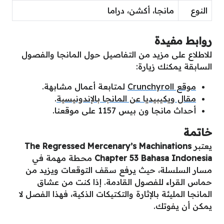
النوع
مانجا، أكشن، دراما
روابط مفيدة
للاطلاع على مزيد من التفاصيل حول المانجا والفصول
السابقة يمكنك زيارة:
موقع Crunchyroll
لمتابعة أعمال مشابهة.
مقال ويكيبيديا عن المانجا بالإندونيسية
.
أحداث مانجا ون بيس 1157 على موقعنا.
خاتمة
يعتبر
The Regressed Mercenary’s Machinations
Chapter 53 Bahasa Indonesia
محطة مهمة في
مسار السلسلة، حيث يرفع سقف التوقعات ويزيد من
حماس القراء للفصول القادمة. إذا كنت من عشاق
المانجا المليئة بالإثارة والتكتيكات الذكية، فهذا الفصل لا
يمكن أن يفوتك.