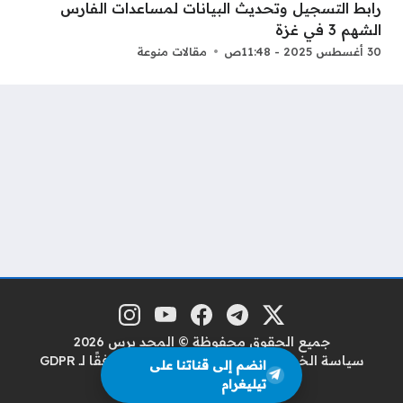
رابط التسجيل وتحديث البيانات لمساعدات الفارس
الشهم 3 في غزة
30 أغسطس 2025 - 11:48ص
مقالات منوعة
منصة إكس
تلغرام
فيسبوك
يوتيوب
إنستغرام
مواقع التواصل
جميع الحقوق محفوظة © المجد برس 2026
سياسة الخصوصية
سياسة حماية البيانات وفقًا لـ GDPR
انضم إلى قناتنا على
من نحن
اتصل بنا
تيليغرام