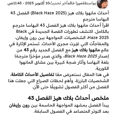
بواسطة
ميرا خالد
آخر تحديث
10 أكتوبر 2025 - 11:43ص
أحداث مانهوا بلاك هيز (Black Haze 2025) الفصل 43
البهاسا مترجم
اقرأ أحداث مانهوا بلاك هيز الفصل 43 البهاسا مترجم
بالكامل. اكتشف تطورات القصة الجديدة في Black
Haze 2025، الشخصيات، المواجهة بين رون وإيفان،
والمفاجآت التي غيّرت مجرى الأحداث. تستمر الإثارة في
عالم
مانهوا بلاك هيز
مع الفصل الجديد رقم
43
من
إصدار
Black Haze 2025
، والذي صدر مؤخرًا مترجمًا
بلغة البهاسا وأثار ضجة كبيرة بين عشاق المانهوا
الكورية.
في هذا المقال نستعرض معًا
تفاصيل الأحداث الكاملة
،
الشخصيات البارزة، وأهم لحظات الصراع التي جعلت هذا
الفصل من أكثر الفصول تشويقًا حتى الآن.
ملخص أحداث بلاك هيز الفصل 43
يبدأ الفصل بمشهد المواجهة الحاسمة بين
رون
و
إيفان
بعد التوتر المتصاعد في الفصول السابقة.