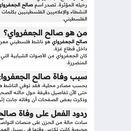
رحيله المؤثرة. تصدر اسم
صالح الجعفرواي
النشطاء والإعلاميين الفلسطينيين بكلما
الفلسطيني.
من هو صالح الجعفرواي؟
صالح الجعفرواي
هو ناشط فلسطيني معروف 
داخل قطاع غزة.
كان الجعفرواي من الأصوات الشبابية التي د
المتضررة.
سبب وفاة صالح الجعفروا
بحسب مصادر محلية، فقد توفي الناشط
ص
حتى الآن تفاصيل دقيقة حول حالته الصحية
وذكرت بعض الصفحات أن وفاته جاءت إث
ردود الفعل على وفاة صالح
سادت حالة من الحزن على منصات التواصل ا
محبوبة كانت تكرّس وقتها في سبيل العمل