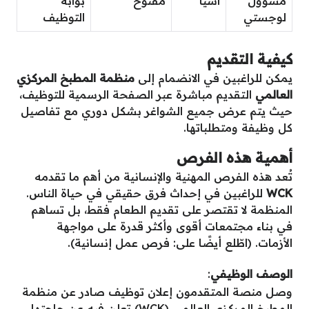
مسؤول
آسيا
مفتوح
بوابة
لوجستي
التوظيف
كيفية التقديم
يمكن للراغبين في الانضمام إلى
منظمة المطبخ المركزي
العالمي
التقديم مباشرة عبر الصفحة الرسمية للتوظيف،
حيث يتم عرض جميع الشواغر بشكل دوري مع تفاصيل
كل وظيفة ومتطلباتها.
أهمية هذه الفرص
تُعد هذه الفرص المهنية والإنسانية من أهم ما تقدمه
WCK
للراغبين في إحداث فرق حقيقي في حياة الناس.
المنظمة لا تقتصر على تقديم الطعام فقط، بل تساهم
في بناء مجتمعات أقوى وأكثر قدرة على مواجهة
الأزمات. (اطّلع أيضًا على: فرص عمل إنسانية).
الوصف الوظيفي
:
وصل منصة المتقدمون إعلان توظيف صادر عن منظمة
المطبخ المركزي العالمي (WCK) تعلن فيه عن حاجتها