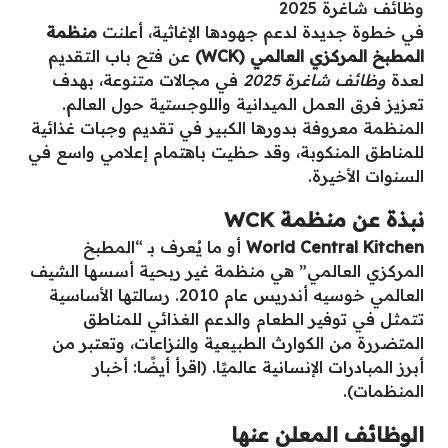
وظائف شاغرة 2025
في خطوة جديدة لدعم جهودها الإغاثية، أعلنت
منظمة
المطبخ المركزي العالمي (WCK)
عن فتح باب التقديم
لعدة
وظائف شاغرة 2025
في مجالات متنوعة، بهدف
تعزيز فرق العمل الميدانية واللوجستية حول العالم.
المنظمة معروفة بدورها الكبير في تقديم وجبات غذائية
للمناطق المنكوبة، وقد حظيت باهتمام إعلامي واسع في
السنوات الأخيرة.
نبذة عن منظمة WCK
World Central Kitchen
أو ما يُعرف بـ “المطبخ
المركزي العالمي” هي منظمة غير ربحية أسسها الشيف
العالمي خوسيه أندريس عام 2010. رسالتها الأساسية
تتمثل في توفير الطعام والدعم الغذائي للمناطق
المتضررة من الكوارث الطبيعية والنزاعات، وتعتبر من
أبرز المبادرات الإنسانية عالميًا. (اقرأ أيضًا: أخبار
المنظمات).
الوظائف المعلن عنها