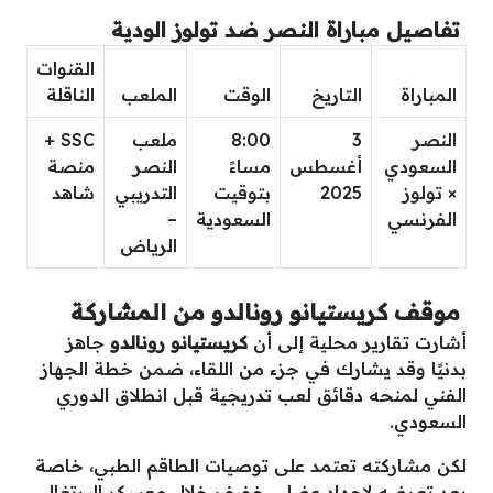
تفاصيل مباراة النصر ضد تولوز الودية
القنوات
المباراة
التاريخ
الوقت
الملعب
الناقلة
النصر
3
8:00
ملعب
SSC +
السعودي
أغسطس
مساءً
النصر
منصة
× تولوز
2025
بتوقيت
التدريبي
شاهد
الفرنسي
السعودية
–
الرياض
موقف كريستيانو رونالدو من المشاركة
أشارت تقارير محلية إلى أن
كريستيانو رونالدو
جاهز
بدنيًا وقد يشارك في جزء من اللقاء، ضمن خطة الجهاز
الفني لمنحه دقائق لعب تدريجية قبل انطلاق الدوري
السعودي.
لكن مشاركته تعتمد على توصيات الطاقم الطبي، خاصة
بعد تعرضه لإجهاد عضلي خفيف خلال معسكر البرتغال