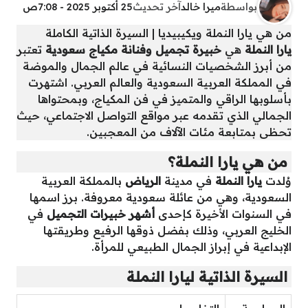
بواسطة
ميرا خالد
آخر تحديث
25 أكتوبر 2025 - 7:08ص
من هي يارا النملة ويكيبيديا | السيرة الذاتية الكاملة
يارا النملة
هي
خبيرة تجميل وفنانة مكياج سعودية
تعتبر
من أبرز الشخصيات النسائية في عالم الجمال والموضة
في المملكة العربية السعودية والعالم العربي. اشتهرت
بأسلوبها الراقي والمتميز في فن المكياج، وبمحتواها
الجمالي الذي تقدمه عبر مواقع التواصل الاجتماعي، حيث
تحظى بمتابعة مئات الآلاف من المعجبين.
من هي يارا النملة؟
وُلدت
يارا النملة
في مدينة
الرياض
بالمملكة العربية
السعودية، وهي من عائلة سعودية معروفة. برز اسمها
في السنوات الأخيرة كإحدى
أشهر خبيرات التجميل
في
الخليج العربي، وذلك بفضل ذوقها الرفيع وطريقتها
الإبداعية في إبراز الجمال الطبيعي للمرأة.
السيرة الذاتية ليارا النملة