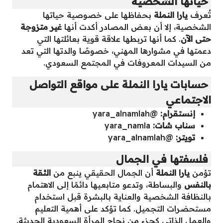
حياتها الشخصية
تُعرف
يارا النملة
بحفاظها على خصوصية حياتها
الشخصية، إلا أن بعض المصادر أكدت أنها
غير متزوجة
حتى الآن
. كما أنها تربطها علاقة قوية بعائلتها التي
دعمتها في مشوارها المهني، خصوصًا والدتها التي تعد
من السيدات المعروفات في المجتمع السعودي.
حسابات يارا النملة على مواقع التواصل
الاجتماعي
إنستقرام:
@yara_alnamlah
سناب شات:
yara_namla
تويتر:
@yara_alnamlah
فلسفتها في الجمال
تؤمن
يارا النملة
أن الجمال الحقيقي ينبع من
الثقة
بالنفس
والبساطة، وتدعو متابعيها دائمًا إلى الاهتمام
بالنظافة الشخصية والعناية بالبشرة قبل استخدام
مستحضرات التجميل. كما تؤكد على أهمية التعليم
والعمل الذاتي كجزء من نجاح المرأة السعودية الحديثة.