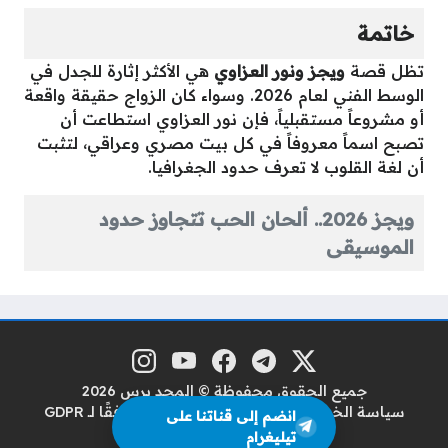
خاتمة
تظل قصة
ويجز ونور العزاوي
هي الأكثر إثارة للجدل في
الوسط الفني لعام 2026. وسواء كان الزواج حقيقة واقعة
أو مشروعاً مستقبلياً، فإن نور العزاوي استطاعت أن
تصبح اسماً معروفاً في كل بيت مصري وعراقي، لتثبت
أن لغة القلوب لا تعرف حدود الجغرافيا.
ويجز 2026.. ألحان الحب تتجاوز حدود
الموسيقى
منصة إكس
تلغرام
فيسبوك
يوتيوب
إنستغرام
مواقع التواصل
جميع الحقوق محفوظة © المجد برس 2026
سياسة الخصوصية
سياسة حماية البيانات وفقًا لـ GDPR
انضم إلى قناتنا على
من نحن
اتصل بنا
تيليغرام