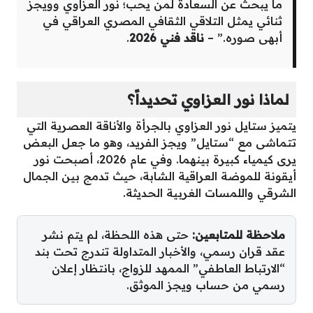
ما يبحث عن السعادة لمن يحب؛ نور العزاوي وويجز
ثنائي يمثل التلاقي الثقافي المصري العراقي في
أبهى صوره.” –
ناقد فني 2026
.
لماذا نور العزاوي تحديداً؟
يتميز ستايل نور العزاوي بالجرأة والأناقة العصرية التي
تتماشى مع “ستايل” ويجز الفريد، وهو ما جعل البعض
يرى كيمياء كبيرة بينهما. وفي عام 2026، أصبحت نور
أيقونة للموضة العراقية الشابة، حيث تدمج بين الجمال
الشرقي واللمسات الغربية الحديثة.
ملاحظة للمتابعين:
حتى هذه اللحظة، لم يتم نشر
عقد قران رسمي، والأخبار المتداولة تندرج تحت بند
“الارتباط العاطفي” الممهد للزواج، بانتظار إعلان
رسمي من حساب ويجز الموثق.