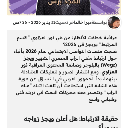
بواسطة
ميرا خالد
آخر تحديث
31 يناير 2026 - 7:26ص
عراقية خطفت الأنظار: من هي نور العزاوي “الاسم
المرتبط” بويجز في 2026؟
ضجت منصات التواصل الاجتماعي لعام
2026
بأنباء
حول ارتباط مغني الراب المصري الشهير
ويجز
(Wegz)
بالبلوجر وصانعة المحتوى العراقية
نور
العزاوي
. ومع انتشار الصور والتعليقات المتبادلة
بينهما، بدأ الجمهور العربي في التساؤل عن هوية
هذه الشابة التي استطاعت أن تلفت انتباه “ملك
الراب” وتتصدر معه محركات البحث في تريند فني
وشبابي واسع.
حقيقة الارتباط: هل أعلن ويجز زواجه
رسمياً؟