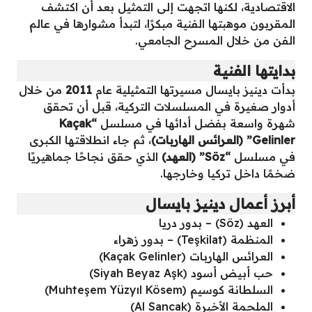
الاقتصادية، لكنها اتجهت إلى التمثيل بعد أن اكتشف
المقربون موهبتها الفنية مبكرًا، لتبدأ مشوارها في عالم
الفن من خلال المسرح الجامعي.
بدايتها الفنية
بدأت دينيز بايسال مسيرتها التمثيلية عام
2011
من خلال
أدوار صغيرة في المسلسلات التركية، قبل أن تحقق
شهرة واسعة بفضل أدائها في مسلسل
“Kaçak
Gelinler” (العرائس الهاربات)
، ثم جاء انطلاقتها الكبرى
في مسلسل
“Söz” (العهد)
الذي حقق نجاحًا جماهيريًا
ضخمًا داخل تركيا وخارجها.
أبرز أعمال دينيز بايسال
العهد (Söz) – بدور دريا
المنظمة (Teşkilat) – بدور زهراء
العرائس الهاربات (Kaçak Gelinler)
حب أبيض أسود (Siyah Beyaz Aşk)
السلطانة كوسيم (Muhteşem Yüzyıl Kösem)
الملحمة الأخيرة (Al Sancak)