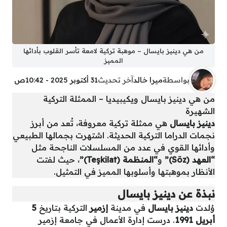
من هي دينيز بايسال – موهبة تركية لامعة تأسر القلوب بأدائها
المميز
بواسطة
ميرا خالد
آخر تحديث
31 أكتوبر 2025 - 10:42ص
من هي دينيز بايسال ويكيبيديا – الممثلة التركية
الشهيرة
دينيز بايسال
هي ممثلة تركية معروفة، تُعد من أبرز
نجمات الدراما التركية الحديثة. اشتهرت بجمالها الطبيعي
وأدائها القوي في عدد من المسلسلات الناجحة مثل
“العهد (Söz)”
و
“المنظمة (Teşkilat)”
، حيث لفتت
الأنظار بموهبتها وأسلوبها المميز في التمثيل.
نبذة عن دينيز بايسال
وُلدت
دينيز بايسال
في مدينة
إزمير
التركية بتاريخ
5
أبريل 1991
. درست إدارة الأعمال في جامعة إزمير