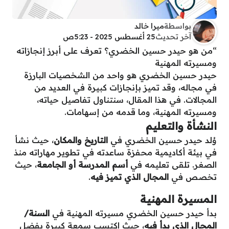
بواسطة
ميرا خالد
آخر تحديث
25 أغسطس 2025 - 5:23ص
“من هو حيدر حسين الخضري؟ تعرف على أبرز إنجازاته
ومسيرته المهنية
حيدر حسين الخضري هو واحد من الشخصيات البارزة
في مجاله، وقد تميز بإنجازات كبيرة في العديد من
المجالات. في هذا المقال، سنتناول تفاصيل حياته،
ومسيرته المهنية، وما قدمه من إسهامات.
النشأة والتعليم
وُلد حيدر حسين الخضري في
التاريخ والمكان
، حيث نشأ
في بيئة أكاديمية محفزة ساعدته في تطوير مهاراته منذ
الصغر. تلقى تعليمه في
أسم المدرسة أو الجامعة
، حيث
تخصص في
المجال الذي تميز فيه
.
المسيرة المهنية
بدأ حيدر حسين الخضري مسيرته المهنية في
السنة/
المجال الذي بدأ فيه
، حيث اكتسب سمعة كبيرة بفضل