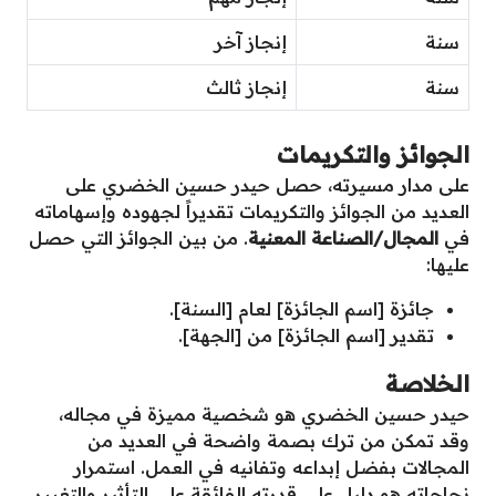
سنة
إنجاز آخر
سنة
إنجاز ثالث
الجوائز والتكريمات
على مدار مسيرته، حصل حيدر حسين الخضري على
العديد من الجوائز والتكريمات تقديراً لجهوده وإسهاماته
في
المجال/الصناعة المعنية
. من بين الجوائز التي حصل
عليها:
جائزة [اسم الجائزة] لعام [السنة].
تقدير [اسم الجائزة] من [الجهة].
الخلاصة
حيدر حسين الخضري هو شخصية مميزة في مجاله،
وقد تمكن من ترك بصمة واضحة في العديد من
المجالات بفضل إبداعه وتفانيه في العمل. استمرار
نجاحاته هو دليل على قدرته الفائقة على التأثير والتغيير.