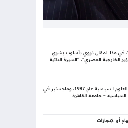
**. في هذا المقال نروي بأسلوب بشري
ير الخارجية المصري”، “السيرة الذاتية
في 8 فبراير 1966 بمحافظة أسيوط بصعيد مصر. حصل على بكالوريوس العلوم السياسية عام 1987، وماجستير في
ام أو الإنجازات