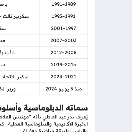
1989–1991
باحث
1991–1995
سكرتير ثالث –
1997–2001
سكر
2003–2007
مس
2008–2012
نائب رئ
2015–2019
سفي
2021–2024
سفير للاتحاد 
منذ 3 يوليو 2024
وزير ال
سماته الدبلوماسية وأسلوب
يُعرف بدر عبد العاطي بأنه “مهندس العلاق
والناس بطريقة مباشرة وفعّالة :