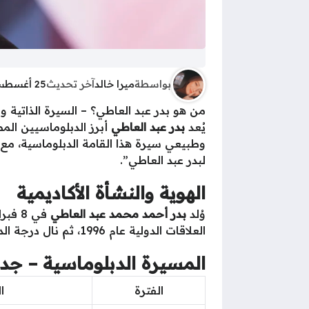
بواسطة
ميرا خالد
آخر تحديث
25 أغسطس 2025 - 5:55ص
من هو بدر عبد العاطي؟ – السيرة الذاتية و
يُعد
بدر عبد العاطي
أبرز الدبلوماسيين الم
وطبيعي سيرة هذا القامة الدبلوماسية، مع ت
لبدر عبد العاطي”.
الهوية والنشأة الأكاديمية
وُلد
بدر أحمد محمد عبد العاطي
العلاقات الدولية عام 1996، ثم نال درجة الدكتوراه في نفس التخصص عام 2003 من كلية الاقتصاد والعلوم السياسية – جامعة القاهرة
المسيرة الدبلوماسية – جد
الفترة
ا