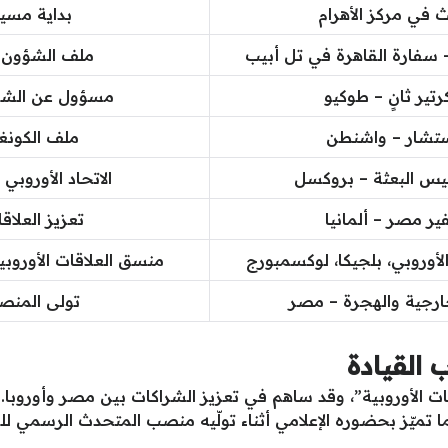
 في مركز الأهرام
بداية مسير
 سفارة القاهرة في تل أبيب
ملف الشؤون ال
تير ثانٍ – طوكيو
مسؤول عن الشؤون
تشار – واشنطن
ملف الكونغ
يس البعثة – بروكسل
الاتحاد الأوروبي
ر مصر – ألمانيا
تعزيز العلاقا
الأوروبي، بلجيكا، لوكسمبورج
منسق العلاقات الأوروب
خارجية والهجرة – مصر
تولى المنص
 القيادة
ات الأوروبية”، وقد ساهم في تعزيز الشراكات بين مصر وأوروبا.