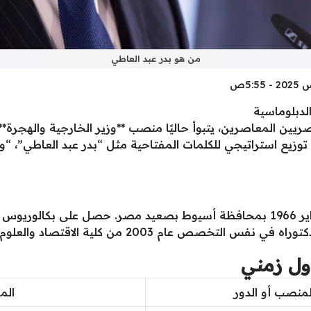
من هو بدر عبد العاطي
الدبلوماسية
صريين المعاصرين، يتبوأ حاليًا منصب **وزير الخارجية والهجرة
وزيع استراتيجي للكلمات المفتاحية مثل “بدر عبد العاطي”، “وز
ول زمني
لمنصب أو الدور
المه