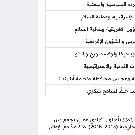
ته السياسية والبحثية
إسرائيلية وعملية السلام
 الأفريقية وعملية السلام
رس والشؤون الإفريقية
 وبلجيكا ولوكسمبورج والناتو
ت الثنائية والاستراتيجية
ية ومجلس محافظة منظمة آناليند :
ب خلفًا لسامح شكري :
 يتميّز بأسلوب قيادي عملي يجمع بين
الخبرة الأكاديمية والدبلوماسية العملية . كما تميّز بحضوره الإعلامي أثناء تولّيه منصب المتحدث الرسمي للخارجية (2013–2015)، متفاعلاً مع الإعلام