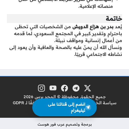
منصاته الإعلامية.
خاتمة
يُعد
بدر بن هزاع الدويش
من الشخصيات التي تحظى
باحترام وتقدير كبير في المجتمع السعودي، لما قدمه
من أعمال إنسانية ومواقف نبيلة.
ونسأل الله أن يمنّ عليه بالصحة والعافية وأن يعود إلى
نشاطه الاجتماعي قريبًا.
منصة إكس
تلغرام
فيسبوك
يوتيوب
إنستغرام
مواقع التواصل
جميع الحقوق محفوظة © المجد برس 2026
سياسة الخصوصية
سياسة حماية البيانات وفقًا لـ GDPR
انضم إلى قناتنا على
من نحن
اتصل بنا
تيليغرام
برمجة وتصميم عرب فور هوست