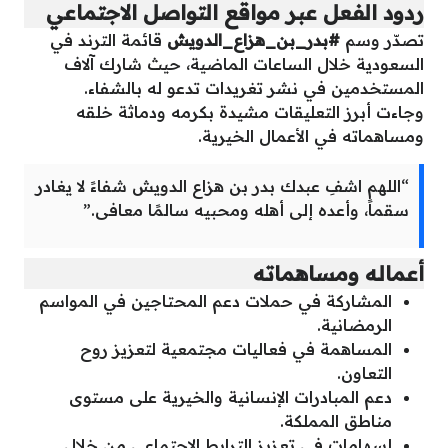
ردود الفعل عبر مواقع التواصل الاجتماعي
تصدّر وسم
#بدر_بن_هزاع_الدويش
قائمة الترند في
السعودية خلال الساعات الماضية، حيث شارك آلاف
المستخدمين في نشر تغريدات تدعو له بالشفاء.
وجاءت أبرز التعليقات مشيدة بكرمه ودماثة خلقه
ومساهماته في الأعمال الخيرية.
“اللهم اشفِ عبدك بدر بن هزاع الدويش شفاءً لا يغادر
سقماً، وأعده إلى أهله ومحبيه سالمًا معافى.”
أعماله ومساهماته
المشاركة في حملات دعم المحتاجين في المواسم
الرمضانية.
المساهمة في فعاليات مجتمعية لتعزيز روح
التعاون.
دعم المبادرات الإنسانية والخيرية على مستوى
مناطق المملكة.
إسهامات في تعزيز الترابط الاجتماعي من خلال