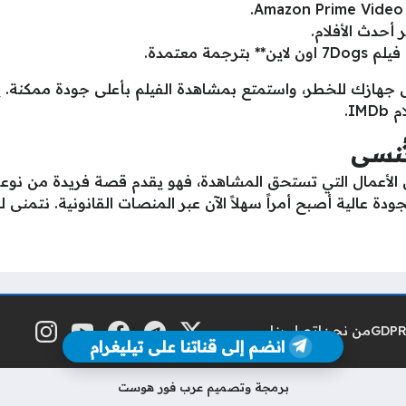
أحدث الأفلام.
ة معتمدة.
 جهازك للخطر، واستمتع بمشاهدة الفيلم بأعلى جودة ممكنة. ي
I.
تُنسى
د **فيلم 7Dogs مترجم** من الأعمال التي تستحق المشاهدة، فهو يقدم قصة فري
امل** وبجودة عالية أصبح أمراً سهلاً الآن عبر المنصات القانونية. 
من نحن
اتصل بنا
منصة إكس
تلغرام
فيسبوك
يوتيوب
إنستغرام
مواقع التواصل
انضم إلى قناتنا على تيليغرام
برمجة وتصميم عرب فور هوست