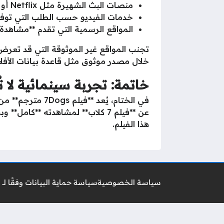
منصات البث الشهيرة مثل Netflix أو Amazon Prime Video.
خدمات الفيديو حسب الطلب التي توفر 
المواقع الرسمية التي تقدم **مشاهدة فيلم 7Dogs اون لاين** بترجم
تجنب المواقع غير الموثوقة التي قد تعرض
خلال مصدر موثوق مثل قاعدة بيانات الأفلام MDb
خاتمة: تجربة سينمائية لا 
في الختام، يُع
عن **فيلم 7 كلاب** لمشاهدته **ك
هذا الفيلم.
سياسة الخصوصية
سياسة حماية البيانات وفقًا لـ GDPR