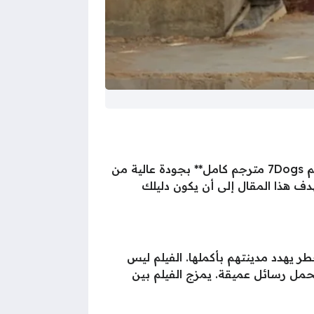
من الأعمال السينمائية التي أثارت اهتماماً كبيراً مؤخراً، وأصبح البحث عن **مشاهدة فيلم 7Dogs مترجم كامل** بجودة عالية من
هدف هذا المقال إلى أن يكون دليلك
 يهدد مدينتهم بأكملها. الفيلم ليس
يحمل رسائل عميقة. يمزج الفيلم بين