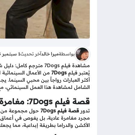
بواسطة
ميرا خالد
آخر تحديث
1 سبتمبر 2025 - 6:33ص
مشاهدة فيلم 7Dogs مترجم كامل: دليل شامل للقصة والأبطال ورابط المشاهدة
يُعتبر فيلم
7Dogs
أكثر العبارات رواجاً بين محبي السينما. ي
الشامل لمشاهدة هذا العمل السينمائي، م
قصة فيلم 7Dogs: مغامرة مثيرة ومختلفة
تدور
قصة فيلم 7Dogs
حول مجموعة من الك
مجرد مغامرة عادية، بل يغوص في أعماق ال
الأكشن والدراما بطريقة إبداعية، مما يجعل