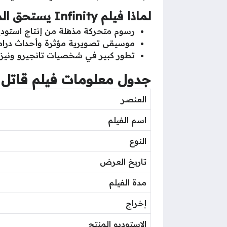
لماذا فيلم Infinity يستحق المشاهدة؟
رسوم متحركة مذهلة من إنتاج استوديو otable
موسيقى تصويرية مؤثرة وأحداث درا
تطور كبير في شخصيات تانجيرو ونيز
جدول معلومات فيلم قاتل الشياطين 
العنصر
اسم الفيلم
النوع
تاريخ العرض
مدة الفيلم
إخراج
الاستوديو المنتج