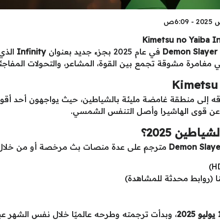
D
في عام 2025 بجزء جديد بعنوان
Infinity
الذي 
 في مغامرة مشوقة تجمع بين القوة، المشاعر، والتحولات المفاجئ
ه إلى منطقة غامضة مليئة بالشياطين، حيث يواجهون أحد أقوى ا
ن قوى الهاشيـرا وأصل التنفس الشمسي.
طين 2025؟
مترجم على عدة منصات بث مرخصة أو من خلال الر
 (روابط محدثة للمشاهدة)
202
، وبدأت ترجمته وطرحه عالميًا خلال نفس الشهر عب