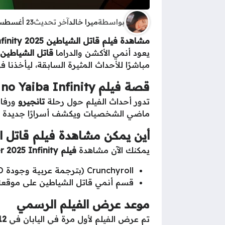
بواسطة
ميرا خالد
آخر تحديث
23 أغسطس 2025 - 6:09ص
مشاهدة فيلم قاتل الشياطين 2025 Kimetsu no Yaiba Infinity
يعود أنمي الأكشن والدراما
قاتل الشياطين emon Slayer
مباشرًا للأحداث المثيرة السابقة، ليأخذنا
قصة فيلم Kimetsu no Yaiba Infinity
تدور أحداث الفيلم حول رحلة
تانجيرو
ورفاق
ماضي الشخصيات ويكشف أسرارًا جديدة ع
أين يمكن مشاهدة فيلم قاتل الشيا
يمكنك الآن مشاهدة
فيلم Demon Slayer 2025 Infinity
Crunchyroll (بترجمة عربية وجودة HD)
قسم أنمي قاتل الشياطين على موقعنا
موعد عرض الفيلم الرسمي
تم عرض الفيلم لأول مرة في اليابان في
12 يوليو 5