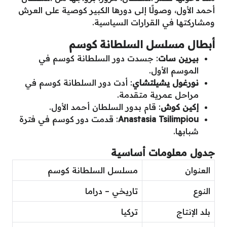
أحمد الأول، وصولًا إلى دورها الكبير كوصية على العرش
ومشاركتها في القرارات السياسية.
أبطال مسلسل السلطانة كوسم
بيرين سات
: جسدت دور السلطانة كوسم في
الموسم الأول.
نورغول يشيلتشاي
: أدت دور السلطانة كوسم في
مراحل عمرية متقدمة.
إكين كوش
: قام بدور السلطان أحمد الأول.
Anastasia Tsilimpiou
: قدمت دور كوسم في فترة
شبابها.
جدول معلومات أساسية
العنوان
مسلسل السلطانة كوسم
النوع
تاريخي – دراما
بلد الإنتاج
تركيا