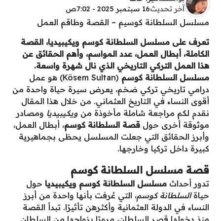
آخر تحديث
16 سبتمبر 2025 - 7:02ص
مسلسل السلطانة كوسيم – القصة وطاقم العمل
تعرف على مسلسل السلطانة كوسم ويكيبيديا، القصة
الكاملة، أبطال العمل، عدد المواسم، وأهم الحقائق عن
هذا العمل التركي التاريخي الذي نال شهرة واسعة.
مسلسل السلطانة كوسم
(Kösem Sultan) هو عمل
درامي تاريخي تركي ضخم، يعرض سيرة حياة واحدة من
أقوى النساء في التاريخ العثماني. من خلال هذا المقال
نقدم لكم مراجعة شاملة مأخوذة من
ويكيبيديا
ومصادر
موثوقة أخرى حول
قصة السلطانة كوسم
، أبطال العمل،
وأبرز الحقائق التي جعلت المسلسل يحظى بجماهيرية
كبيرة داخل تركيا وخارجها.
قصة مسلسل السلطانة كوسم
تدور أحداث
مسلسل السلطانة كوسم ويكيبيديا
حول
حياة
السلطانة كوسم
، التي عُرفت بأنها واحدة من أبرز
النساء في الدولة العثمانية وأكثرهن تأثيرًا. تبدأ القصة
منذ دخولها قصر السلطان، مرورًا بزواجها من السلطان