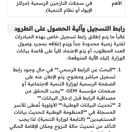
الأهم
في سجلات النازحين الرسمية (مراكز
الإيواء أو نظام التنمية).
رابط التسجيل وآلية الحصول على الطرود
غالباً ما يتم إطلاق رابط تسجيل خاص بهذه المبادرات
لفترة زمنية محدودة جداً ويتم إغلاقه بمجرد وصول
العدد المطلوب، أو يتم الاعتماد كلياً على قاعدة بيانات
الوزارة. إليك الآلية المتوقعة:
**البحث عن الرابط الرسمي:** في حال وجود رابط
تسجيل مباشر ومفتوح، يتم الإعلان عنه على
الصفحة الرسمية لوزارة التنمية الاجتماعية أو
صفحات مؤسسة GEM. **يجب التحقق من
مصداقية الرابط قبل إدخال البيانات.**
**تحديث البيانات الوطنية:** الأولوية تُعطى للأسر
المسجلة في **المنظومة الوطنية لتحديث بيانات
المستفيدين** (التابعة لوزارة التنمية)، لذا يجب
التأكد من تحديث حالة النزوح ومكان الإقامة الحالي