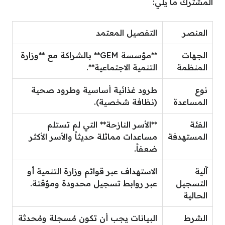
المشترك ما يلي:
العنصر
التفصيل المعتمد
الجهات
**مؤسسة GEM** بالشراكة مع **وزارة
المنظمة
التنمية الاجتماعية**.
نوع
طرود غذائية أساسية وطرود صحية
المساعدة
(نظافة شخصية).
الفئة
**الأسر النازحة** التي لم تستلم
المستهدفة
مساعدات مماثلة حديثاً والأسر الأكثر
ضعفاً.
آلية
الاستهداف عبر قوائم وزارة التنمية أو
التسجيل
عبر روابط تسجيل محدودة ومؤقتة.
الحالية
الشرط
البيانات يجب أن تكون مُسجلة ومُحدثة