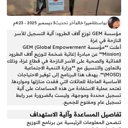
بواسطة
ميرا خالد
آخر تحديث
3 ديسمبر 2025 - 4:23م
مؤسسة GEM توزع آلاف الطرود: آلية التسجيل للأسر
النازحة في غزة
أعلنت **مؤسسة GEM (Global Empowerment
Mission)** عن مبادرة إغاثية ضخمة لتوزيع آلاف الطرود
الغذائية والصحية على الأسر النازحة في قطاع غزة، وذلك
بالتعاون والتنسيق مع **وزارة التنمية الاجتماعية
(MOSD)**. يهدف هذا البرنامج إلى توفير الاحتياجات
الأساسية العاجلة للعائلات التي فقدت منازلها ومواردها.
تعتمد عملية الاستفادة من هذه المساعدات على آلية
تسجيل محددة وموجهة، وليست بالضرورة عبر رابط
تسجيل عام ومفتوح للجميع.
تفاصيل المساعدة وآلية الاستهداف
تتضمن المعلومات الرئيسية عن برنامج التوزيع