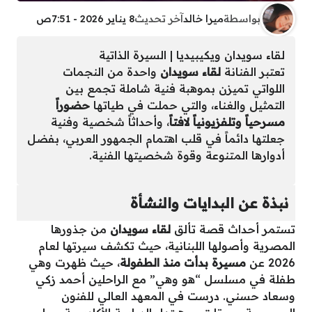
بواسطة
ميرا خالد
آخر تحديث
8 يناير 2026 - 7:51ص
لقاء سويدان ويكيبيديا | السيرة الذاتية
تعتبر الفنانة
لقاء سويدان
واحدة من النجمات
اللواتي تميزن بموهبة فنية شاملة تجمع بين
التمثيل والغناء، والتي حملت في طياتها
حضوراً
مسرحياً وتلفزيونياً لافتاً
، وأحداثاً شخصية وفنية
جعلتها دائماً في قلب اهتمام الجمهور العربي، بفضل
أدوارها المتنوعة وقوة شخصيتها الفنية.
نبذة عن البدايات والنشأة
تستمر أحداث قصة تألق
لقاء سويدان
من جذورها
المصرية وأصولها اللبنانية، حيث تكشف سيرتها لعام
2026 عن
مسيرة بدأت منذ الطفولة
، حيث ظهرت وهي
طفلة في مسلسل “هو وهي” مع الراحلين أحمد زكي
وسعاد حسني. درست في المعهد العالي للفنون