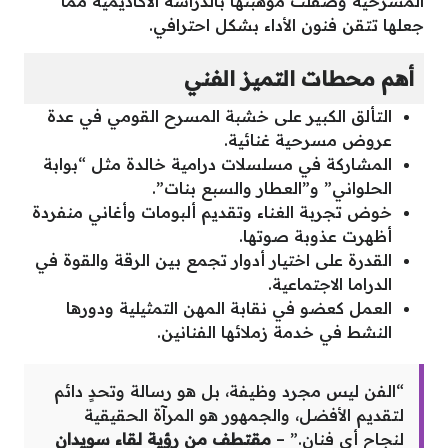
المسرحية وصقلت موهبتها بالدراسة الأكاديمية مما
جعلها تتقن فنون الأداء بشكل احترافي.
أهم محطات التميز الفني
التألق الكبير على خشبة المسرح القومي في عدة
عروض مسرحية غنائية.
المشاركة في مسلسلات درامية خالدة مثل “بوابة
الحلواني” و”العطار والسبع بنات”.
خوض تجربة الغناء وتقديم ألبومات وأغاني منفردة
أظهرت عذوبة صوتها.
القدرة على اختيار أدوار تجمع بين الرقة والقوة في
الدراما الاجتماعية.
العمل كعضو في نقابة المهن التمثيلية ودورها
النشط في خدمة زملائها الفنانين.
“الفن ليس مجرد وظيفة، بل هو رسالة وتحدٍ دائم
لتقديم الأفضل، والجمهور هو المرآة الحقيقية
لنجاح أي فنان.” –
مقتطف من رؤية لقاء سويدان