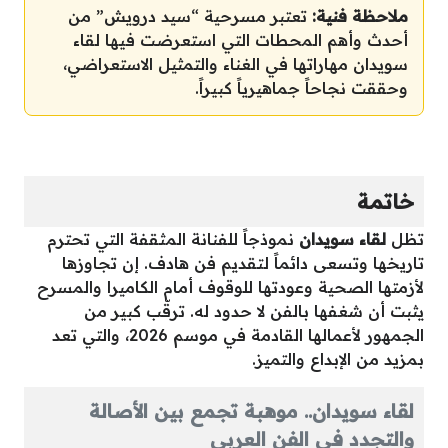
ملاحظة فنية:
تعتبر مسرحية “سيد درويش” من
أحدث وأهم المحطات التي استعرضت فيها لقاء
سويدان مهاراتها في الغناء والتمثيل الاستعراضي،
وحققت نجاحاً جماهيرياً كبيراً.
خاتمة
تظل
لقاء سويدان
نموذجاً للفنانة المثقفة التي تحترم
تاريخها وتسعى دائماً لتقديم فن هادف. إن تجاوزها
لأزمتها الصحية وعودتها للوقوف أمام الكاميرا والمسرح
يثبت أن شغفها بالفن لا حدود له. ترقّب كبير من
الجمهور لأعمالها القادمة في موسم 2026، والتي تعد
بمزيد من الإبداع والتميز.
لقاء سويدان.. موهبة تجمع بين الأصالة
والتجدد في الفن العربي