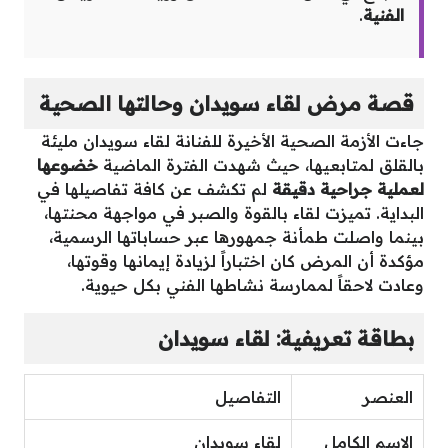
الفنية
.
قصة مرض لقاء سويدان وحالتها الصحية
جاءت الأزمة الصحية الأخيرة للفنانة لقاء سويدان مليئة
بالقلق لمتابعيها، حيث شهدت الفترة الماضية
خضوعها
لعملية جراحية دقيقة
لم تكشف عن كافة تفاصيلها في
البداية. تميزت لقاء بالقوة والصبر في مواجهة محنتها،
بينما واصلت طمأنة جمهورها عبر حساباتها الرسمية،
مؤكدة أن المرض كان اختباراً لزيادة إيمانها وقوتها،
وعادت لاحقاً لممارسة نشاطها الفني بكل حيوية.
بطاقة تعريفية: لقاء سويدان
العنصر
التفاصيل
الاسم الكامل
لقاء سويدان