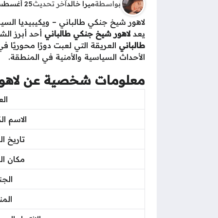
بواسطة
ميرا خالد
آخر تحديث
25 أغسطس 2025 - 6:14ص
لاهور شيخ جنكي طالباني – ويكيبيديا السيرة
يعد
لاهور شيخ جنكي طالباني
أحد أبرز الش
طالباني
العريقة التي لعبت دورًا محوريًا ف
الأحداث السياسية والأمنية في المنطقة.
معلومات شخصية عن لاهور
ال
الاسم ال
تاريخ ال
مكان الم
الجن
الم