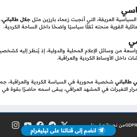
ياسي
لسياسية العريقة، التي أنجبت زعماء بارزين مثل
جلال طالباني
،
عائلية القوية منحته ثقلًا سياسيًا واضحًا داخل الساحة الكردية.
مي
اسعة من وسائل الإعلام المحلية والدولية، إذ يُنظر إليه كشخصي
شات داخل الأوساط الكردية والعراقية.
 طالباني
شخصية محورية في السياسة الكردية والعراقية، جمع ب
مرار التغيرات في المشهد العراقي، يبقى اسمه حاضرًا بقوة في م
من نحن
اتصل بنا
منصة إكس
تلغرام
فيسبوك
يوتيوب
إنستغرام
مواقع التواصل
انضم إلى قناتنا على تيليغرام