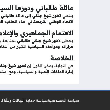
عائلة طالباني ودورها الس
ينتمي
لاهور شيخ جنكي
إلى عائلة
طالباني
ا
الاتحاد الوطني الكردستاني
. هذه الخلفية ال
الاهتمام الجماهيري والإعلا
يحظى
لاهور شيخ جنكي طالباني
بمتابعة و
قراراته ومواقفه السياسية الكثير من النقا
الخلاصة
في النهاية، يمكن القول إن
لاهور شيخ جنكي
إدارة الملفات الأمنية والسياسية. ومع است
سياسة الخصوصية
سياسة حماية البيانات وفقًا لـ GDPR