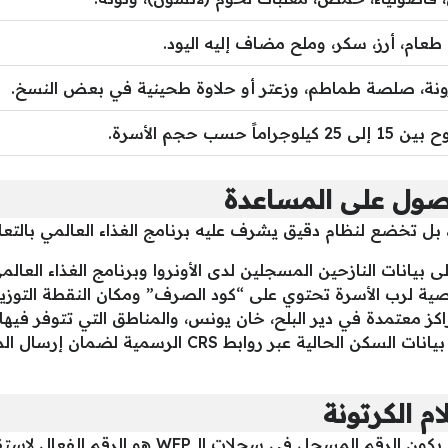
طعام، أرز، سكر، وملح مضاف إليه اليود.
نة، صلصة طماطم، وزعتر أو حلاوة طحينية في بعض النسخ.
 25 كيلوجراماً حسب حجم الأسرة.
حصول على المساعدة
 بل تخضع لنظام دقيق يشرف عليه برنامج الغذاء العالمي بالتعاون 
 بيانات النازحين المسجلين لدى الأونروا وبرنامج الغذاء العالمي (FP
راكز معتمدة في دير البلح، خان يونس، والمناطق التي تتوفر فيها
تحديث البيانات: من الضروري تحديث بيانات السكن الح
 الكرتونة
ي سجلات الـ WFP هو الرقم الفعال لاستقبال رسائل الصرف.