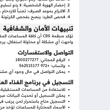
إحضار الهوية الشخصية: لا يتم تسليم 
الالتزام بموعد الصرف: تجنباً للازدحا
فحص الطرد: ينصح بفحص الكرتونة عند 
تنبيهات الأمان والشفافية
تؤكد منظمة CRS أن كافة الم
واجهت أي مشكلة أو محاولة استغلال، يرجى 
التواصل والاستفسارات
الرقم المجاني: 1800277277
واتساب: +972 562515177
يمكن التواصل في حال وجود أي مشكلا
التسجيل في برنامج الغذاء الع
للاستفادة من المساعدات المستقبلية، 
يمكن التسجيل أو تحديث البيانات عبر ا
التسجيل متاح باستمرار لمن يرغب في 
الأسماء المختارة للمساعدات تؤخذ من