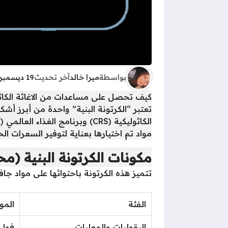
بواسطة
ميرا خالد
آخر تحديث
19 ديسمبر 2025 - 7:53ص
كيف تحصل على مساعدات من الاغاثة الكاثوليكية CRS و WFP ؟ خطوات التسجيل والاستلام في
تعتبر “الكرتونة البنية” واحدة من أبرز أشك
مواد تم اختيارها بعناية لتوفير السعرات ا
مكونات الكرتونة البنية (مح
تتميز هذه الكرتونة باحتوائها على مواد جا
الفئة
المو
البقوليات والمعلبات
فول،