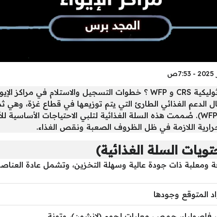
 مراكز الإيواء
ال الدعم الغذائي الطارئ التي يتم توزيعها في قطاع غزة، وهي ثم
الكاثوليكية (CRS) وبرنامج الغذاء العالمي (WFP). صُممت هذه السلة الغذائية لتلبي ال
لحرارية اللازمة في ظل الظروف الصعبة ونقص الغذاء.
تويات السلة الغذائية)
فة ومعلبة ذات جودة عالية وسهلة التخزين، وتشمل عادة العناصر ا
اد المتوقع وجودها
 فاصولياء، حمص، معلبات لحوم (لانشون)، وتونة.