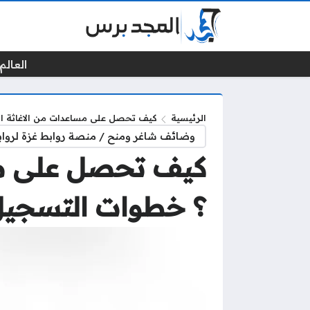
العالم 
الرئيسية
كيف تحصل على مساعدات من الاغاثة الكاثوليكية CRS و WFP ؟ خطوات التسجيل والاستل
وضائف شاغر ومنح / منصة روابط غزة لرواب
؟ خطوات التسجيل و