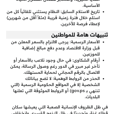
الأساسية.
تاريخ الاستلام السابق: النظام يستثني تلقائياً كل من
استلم خلال فترة زمنية قريبة (مثلاً أقل من شهرين)
لإعطاء فرصة للآخرين.
تنبيهات هامة للمواطنين
الأسعار الرسمية: يرجى الالتزام بالسعر المعلن من
قبل وزارة الاقتصاد وعدم دفع مبالغ إضافية
للموزعين.
أرقام الشكاوى: في حال وجود تلاعب بالأسعار أو
تأخر غير مبرر في الدور رغم وصول الرسالة، يمكن
الاتصال بالرقم المجاني لحماية المستهلك.
الحذر من الروابط الوهمية: لا تضع بياناتك
الشخصية إلا في المواقع الحكومية الرسمية (التي
تنتهي بـ gov.ps) أو الروابط الموثوقة التي تعلنها
البلديات.
في ظل الظروف الإنسانية الصعبة التي يعيشها سكان
قطاع غزة، وتحديدًا في ظل النزوح القسري وانخفاض