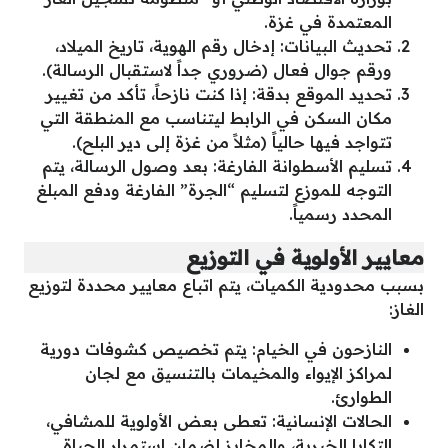
المعتمدة في غزة.
تحديث البيانات: إدخال رقم الهوية، تاريخ الميلاد،
ورقم جوال فعال (ضروري جداً لاستقبال الرسالة).
تحديد الموقع بدقة: إذا كنت نازحاً، تأكد من تغيير
مكان السكن في الرابط ليتناسب مع المنطقة التي
تتواجد فيها حالياً (مثلاً من غزة إلى دير البلح).
تسليم الأسطوانة الفارغة: بعد وصول الرسالة، يتم
التوجه للموزع لتسليم “الجرة” الفارغة ودفع المبلغ
المحدد رسمياً.
معايير الأولوية في التوزيع
بسبب محدودية الكميات، يتم اتباع معايير محددة لتوزيع
الغاز:
النازحون في الخيام: يتم تخصيص كشوفات دورية
لمراكز الإيواء والمخيمات بالتنسيق مع لجان
الطوارئ.
الحالات الإنسانية: تعطى بعض الأولوية للمشافي،
التكايا الخيرية، والمخابز لضمان استمرار الحياة