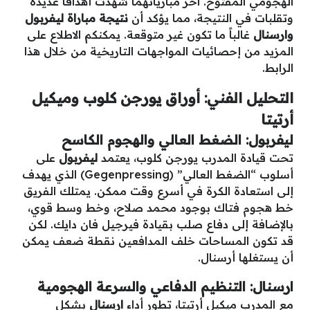
الهجومي المفتوح. آخر مبارياتهما شهدت أهدافاً عديدة
وتقلبات في النتيجة، مما يؤكد أن
نتيجة مباراة ليفربول
وارسنال
غالباً ما تكون غير متوقعة. يمكنكم الاطلاع على
المزيد من إحصائيات المواجهات التاريخية من خلال هذا
الرابط.
التحليل الفني: أوراق يورجن كلوب وميكيل
أرتيتا
ليفربول: الضغط العالي والهجوم الكاسح
تحت قيادة المدرب يورجن كلوب، يعتمد
ليفربول
على
أسلوب “الضغط العالي” (Gegenpressing) الذي يهدف
إلى استعادة الكرة في أسرع وقت ممكن. يمتلك الفريق
خط هجوم فتاك بوجود محمد صلاح، وخط وسط قوي،
بالإضافة إلى دفاع صلب بقيادة فيرجيل فان دايك. لكن
قد تكون المساحات خلف المدافعين نقطة ضعف يمكن
أن يستغلها أرسنال.
ارسنال: التنظيم الدفاعي والسرعة الهجومية
مع المدرب ميكيل أرتيتا، تطور أداء
ارسنال
بشكل