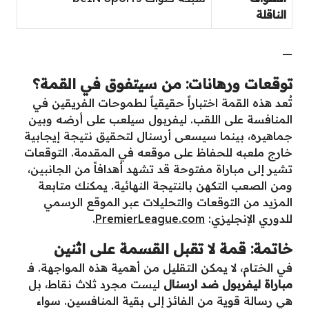
الناقلة
—
توقعات ورهانات: من سيتفوق في القمة؟
تُعد هذه القمة اختباراً حقيقياً لطموحات الفريقين في
المنافسة على اللقب. ليفربول سيلعب على أرضه وبين
جماهيره، بينما سيسعى أرسنال لتحقيق نتيجة إيجابية
خارج ملعبه للحفاظ على موقعه في المقدمة. التوقعات
تشير إلى مباراة مفتوحة قد تشهد أهدافاً من الجانبين،
ومن الصعب التكهن بالنتيجة النهائية. يمكنك متابعة
المزيد من التوقعات والتحليلات عبر الموقع الرسمي
للدوري الإنجليزي:
PremierLeague.com
.
خاتمة: قمة لا تقبل القسمة على اثنين
في الختام، لا يمكن التقليل من أهمية هذه المواجهة. فـ
مباراة ليفربول ضد ارسنال
ليست مجرد ثلاث نقاط، بل
هي رسالة قوية من الفائز إلى بقية المنافسين. سواء