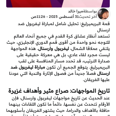
بواسطة
ميرا خالد
آخر تحديث
31 أغسطس 2025 - 11:26ص
قمة البريميرليغ: تحليل شامل لمباراة ليفربول ضد
ارسنال
تستعد أنظار عشاق كرة القدم في جميع أنحاء العالم
للتوجه نحو واحدة من أقوى قمم الدوري الإنجليزي، حيث
يلتقي عملاقا الشمال،
ليفربول وارسنال
. هذه المواجهة
ليست مجرد لقاء عادي، بل هي معركة حقيقية على
صدارة الترتيب، قد تحدد مسار المنافسة على لقب
البريميرليغ. يتوقع الجميع أن تكون
مباراة ليفربول ضد
ارسنال
فصلاً جديداً من فصول الإثارة والندية التي عودنا
عليها الفريقان.
تاريخ المواجهات: صراع مثير وأهداف غزيرة
عند الحديث عن تاريخ مواجهات ليفربول وارسنال، فإن
الأرقام تتحدث عن نفسها. دائماً ما تكون اللقاءات بينهما
حافلة بالأهداف والدراما، حيث يشتهر الفريقان بأسلوبهما