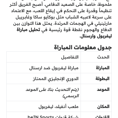
ملحوظ، خاصة على الصعيد الدفاعي. أصبح الفريق أكثر
تنظيماً وقدرة على التحكم في إيقاع اللعب، مع الاعتماد
على سرعة لاعبيه الشباب مثل بوكايو ساكا وغابرييل
مارتينيلي في الهجمات المرتدة. يمثل هذا التوازن بين
الدفاع والهجوم نقطة قوة رئيسية في
تحليل مباراة
ليفربول وارسنال
.
جدول معلومات المباراة
الحدث
التفاصيل
المباراة
مباراة ليفربول ضد ارسنال
البطولة
الدوري الإنجليزي الممتاز
الموعد
(يتم التحديث بناءً على الموعد
الرسمي)
المكان
ملعب أنفيلد، ليفربول
القنوات
شبكة قنوات beIN Sports