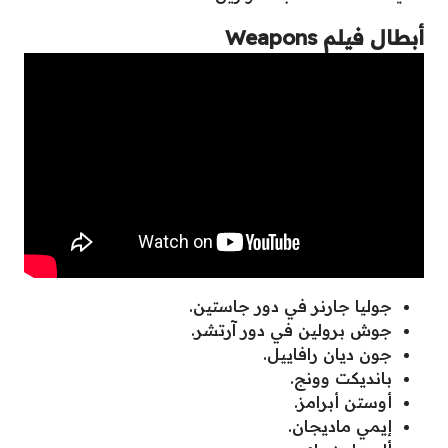
أبطال فيلم Weapons
جوليا جارنر في دور جاستين.
جوش برولين في دور آرتشر.
جون ديان رافاييل.
بانديكت وونج.
أوستن أبرامز.
إيمي ماديجان.