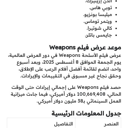
ألدن إرينيرك.
توبي هاس.
ميليسا بونزيو.
ويتمر توماس.
كالي شوتيرا.
جايمس باتلر.
موعد عرض فيلم Weapons
عرض فيلم الأسلحة Weapons في دور العرض العالمية،
يوم الجمعة الموافق 8 أغسطس 2025، وبعد أسبوع
واحد، انضم لقائمة أفضل أفلام الرعب على الإطلاق،
وحقق نجاح غير مسبوق في التقييمات والإيرادات.
حصد فيلم Weapons على إجمالي إيرادات حتى الوقت
الحالي، 100,669,408 دولار أميركي، فيما جاءت ميزانية
العمل السينمائي بـ38 مليون دولار أميركي.
جدول المعلومات الرئيسية
العنصر
التفاصيل