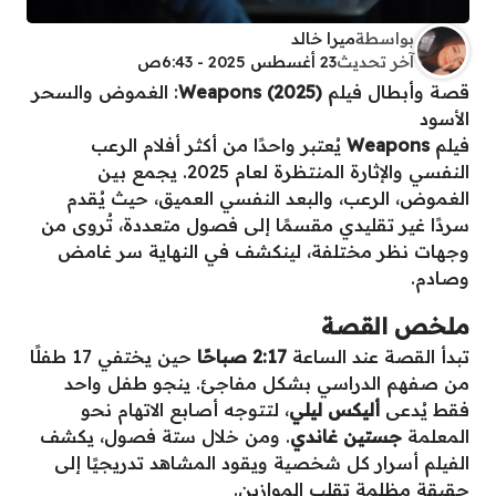
بواسطة
ميرا خالد
آخر تحديث
23 أغسطس 2025 - 6:43ص
قصة وأبطال فيلم
Weapons (2025)
: الغموض والسحر
الأسود
فيلم
Weapons
يُعتبر واحدًا من أكثر أفلام الرعب
النفسي والإثارة المنتظرة لعام 2025. يجمع بين
الغموض، الرعب، والبعد النفسي العميق، حيث يُقدم
سردًا غير تقليدي مقسمًا إلى فصول متعددة، تُروى من
وجهات نظر مختلفة، لينكشف في النهاية سر غامض
وصادم.
ملخص القصة
تبدأ القصة عند الساعة
2:17 صباحًا
حين يختفي 17 طفلًا
من صفهم الدراسي بشكل مفاجئ. ينجو طفل واحد
فقط يُدعى
أليكس ليلي
، لتتوجه أصابع الاتهام نحو
المعلمة
جستين غاندي
. ومن خلال ستة فصول، يكشف
الفيلم أسرار كل شخصية ويقود المشاهد تدريجيًا إلى
حقيقة مظلمة تقلب الموازين.