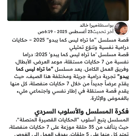
بواسطة
ميرا خالد
آخر تحديث
23 أغسطس 2025 - 6:19ص
قصة مسلسل “ما تراه ليس كما يبدو” 2025 – حكايات
درامية نفسية وتنوّع تمثيلي
قصة مسلسل ‘ما تراه ليس كما يبدو’ 2025: دراما
نفسية من 7 حكايات مستقلة، موعد العرض، الأبطال،
وفريق العمل الكامل. يعد مسلسل
“ما تراه ليس كما
يبدو”
تجربة درامية جريئة ومختلفة هذا الصيف، حيث
يقدّم عرضاً جديداً من خلال 7 حكايات منفصلة، كل منها
يقدم قصة مستقلة في إطار نفسي واجتماعي مليء
بالغموض والإثارة.
فكرة المسلسل والأسلوب السردي
المسلسل يتبع أسلوب “الحكايات القصيرة المتصلة”،
حيث يتألف من 35 حلقة موزعة على 7 حكايات منفصلة،
تمتد كل منها على 5 حلقات. يهدف العمل إلى الغوص