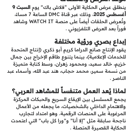
ينطلق عرض الحكاية الأولى “فلاش باك” يوم
السبت 9
أغسطس 2025
، وذلك عبر قناة DMC الساعة 7 مساءً،
وتُعرض الحلقات أيضاً على منصة WATCH IT وشاهد
فوراً بعد العرض التلفزيوني .
إبداع بصري ورؤية مختلفة
يقود الإنتاج صانع الدراما كريم أبو ذكري (إنتاج المتحدة
للخدمات الإعلامية)، بينما يتنوع طاقم الإخراج بين جمال
خزيم، خالد سعيد، ومحمود زهران، وسط كتابة متميزة
من نسمة سمير، محمد حجاب، هند عبد الله، وأسماء عبد
الناصر .
لماذا يُعد العمل متنفساً للمشاهد العربي؟
يجمع المسلسل بين الإيقاع السريع والحبكات المركزة
والاهتمام الداخلي بالشخصيات، ما يجعله من الأعمال
المرغوبة على المنصات الرقمية. وهو امتداد لتجارب
ناجحة سابقة مثل “إلا أنا” و”ورا كل باب” التي اعتمدت
الحكاية القصيرة المتصلة .