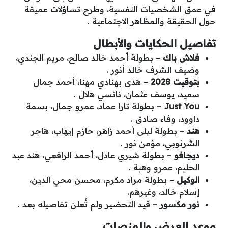
في عمق الشخصيات النفسية، وطرح تساؤلات عميقة
حول الحقيقة والمظاهر الاجتماعية .
تفاصيل الحكايات والأبطال
فلاش باك
– بطولة أحمد خالد صالح، مريم الجندي،
وضيف الشرف خالد أنور .
بتوقيت 2028
– هدى بهنادي مهنا، أحمد جمال
سعيد، يوسف عثمان، نانسي هلال .
Just You
– بطولة تارا عماد، عمرو جمال، بسمة
داوود، وفاء صادق .
هند
– بطولة ليلى أحمد زاهر، حازم إيهاب، هاجر
الشرنوبي، مؤمن نور .
ديجافو
– بطولة شيري عادل، أحمد الرافعي، هند عبد
الحليم، عمرو وهبة .
الوكيل
– بطولة مراد مكرم، محسن محي الدين،
إسلام خالد، وغيرهم.
نور مكسور
– قيد التحضير ولم تُعلن تفاصيله بعد .
موعد العرض والمنصات