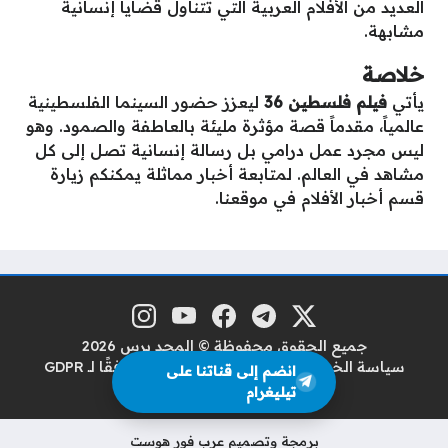
العديد من الأفلام العربية التي تتناول قضايا إنسانية
مشابهة.
خلاصة
يأتي
فيلم فلسطين 36
ليعزز حضور السينما الفلسطينية
عالمياً، مقدماً قصة مؤثرة مليئة بالعاطفة والصمود. وهو
ليس مجرد عمل درامي بل رسالة إنسانية تصل إلى كل
مشاهد في العالم. لمتابعة أخبار مماثلة يمكنكم زيارة
قسم أخبار الأفلام في موقعنا.
منصة إكس
تلغرام
فيسبوك
يوتيوب
إنستغرام
مواقع التواصل
جميع الحقوق محفوظة © المجد برس 2026
سياسة الخصوصية
سياسة حماية البيانات وفقًا لـ GDPR
انضم إلى قناتنا على
من نحن
اتصل بنا
تيليغرام
برمجة وتصميم عرب فور هوست