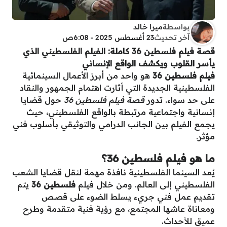
بواسطة
ميرا خالد
آخر تحديث
23 أغسطس 2025 - 6:08ص
قصة فيلم فلسطين 36 كاملة: الفيلم الفلسطيني الذي
يأسر القلوب ويكشف الواقع الإنساني
فيلم فلسطين 36
هو واحد من أبرز الأعمال السينمائية
الفلسطينية الجديدة التي أثارت اهتمام الجمهور والنقاد
على حد سواء. تدور
قصة فيلم فلسطين 36
حول قضايا
إنسانية واجتماعية مرتبطة بالواقع الفلسطيني، حيث
يجمع الفيلم بين الجانب الدرامي والتوثيقي بأسلوب فني
مؤثر.
ما هو فيلم فلسطين 36؟
يُعد السينما الفلسطينية نافذة مهمة لنقل قضايا الشعب
الفلسطيني إلى العالم. ومن خلال فيلم
فلسطين 36
يتم
تقديم عمل فني جريء يسلط الضوء على قصص
ومعاناة عاشها المجتمع، مع رؤية فنية متقدمة وطرح
عميق للأحداث.