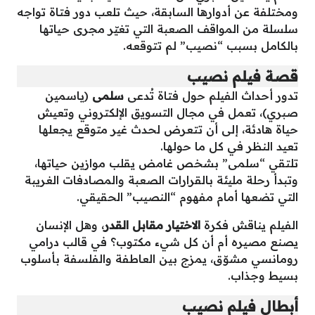
ومختلفة عن أدوارها السابقة، حيث تلعب دور فتاة تواجه
سلسلة من المواقف الصعبة التي تغيّر مجرى حياتها
بالكامل بسبب “نصيب” لم تتوقعه.
قصة فيلم نصيب
تدور أحداث الفيلم حول فتاة تُدعى
سلمى
(ياسمين
صبري)، تعمل في مجال التسويق الإلكتروني وتعيش
حياة هادئة، إلى أن تتعرض لحدث غير متوقع يجعلها
تعيد النظر في كل ما حولها.
تلتقي “سلمى” بشخص غامض يقلب موازين حياتها،
وتبدأ رحلة مليئة بالقرارات الصعبة والمصادفات الغريبة
التي تضعها أمام مفهوم “النصيب” الحقيقي.
الفيلم يناقش فكرة
الاختيار مقابل القدر
، وهل الإنسان
يصنع مصيره أم أن كل شيء مكتوب؟ في قالب درامي
رومانسي مشوّق، يمزج بين العاطفة والفلسفة بأسلوب
بسيط وجذاب.
أبطال فيلم نصيب