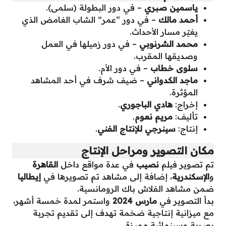
ياسمين صبري
– في دور البطولة (سلمى).
أحمد مالك
– في دور “عمر” الشاب الغامض الذي
يغيّر مسار الأحداث.
محمد الشرنوبي
– في دور زميلها في العمل
وصديقها المقرب.
سلوى خطاب
– في دور الأم.
ماجد الكدواني
– ضيف شرف في أحد المشاهد
المؤثرة.
إخراج:
هادي الباجوري
.
تأليف:
مريم نعوم
.
إنتاج:
سينرجي للإنتاج الفني
.
مكان التصوير ومراحل الإنتاج
تم تصوير فيلم
نصيب
في عدة مواقع داخل
القاهرة
و
الإسكندرية
، إضافة إلى مشاهد تم تصويرها في
إيطاليا
ضمن مشاهد الفلاش باك الرومانسية.
بدأ التصوير في
مارس 2024
واستمر لمدة خمسة أشهر،
مع ميزانية إنتاجية ضخمة تهدف إلى تقديم تجربة
بصرية وسينمائية مميزة.