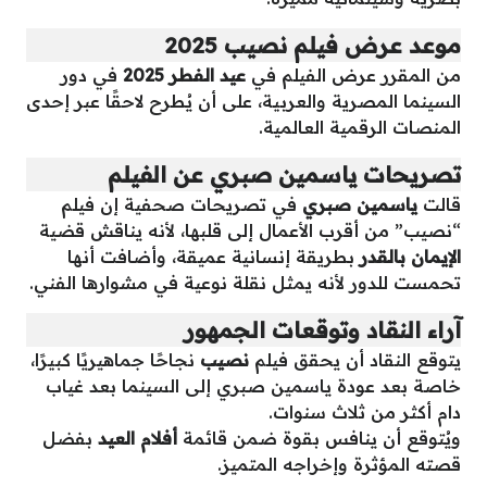
موعد عرض فيلم نصيب 2025
من المقرر عرض الفيلم في
عيد الفطر 2025
في دور
السينما المصرية والعربية، على أن يُطرح لاحقًا عبر إحدى
المنصات الرقمية العالمية.
تصريحات ياسمين صبري عن الفيلم
قالت
ياسمين صبري
في تصريحات صحفية إن فيلم
“نصيب” من أقرب الأعمال إلى قلبها، لأنه يناقش قضية
الإيمان بالقدر
بطريقة إنسانية عميقة، وأضافت أنها
تحمست للدور لأنه يمثل نقلة نوعية في مشوارها الفني.
آراء النقاد وتوقعات الجمهور
يتوقع النقاد أن يحقق فيلم
نصيب
نجاحًا جماهيريًا كبيرًا،
خاصة بعد عودة ياسمين صبري إلى السينما بعد غياب
دام أكثر من ثلاث سنوات.
ويُتوقع أن ينافس بقوة ضمن قائمة
أفلام العيد
بفضل
قصته المؤثرة وإخراجه المتميز.