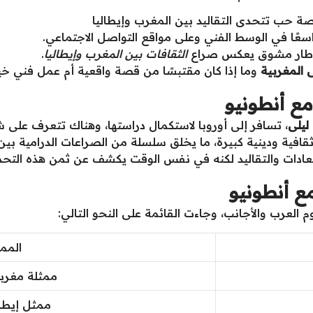
صة حب تتحدى التقاليد بين المغرب وإيطاليا
اسعًا في الوسط الفني وعلى مواقع التواصل الاجتماعي.
ي إطار مشوق يعكس صراع
الثقافات بين المغرب وإيطاليا
.
 المغربية
وما إذا كان مقتبسًا من قصة واقعية أم عمل فني خيا
مع أنطونيو
ليلى
، تسافر إلى أوروبا لاستكمال دراستها، وهناك تتعرف على 
افية ودينية كبيرة، ما يخلق سلسلة من الصراعات الدرامية بين 
عادات والتقاليد لكنه في نفس الوقت يكشف عن ثمن هذه التحد
مع أنطونيو
لعرب والأجانب، وجاءت القائمة على النحو التالي:
المم
ممثلة مغرب
ممثل إيطا