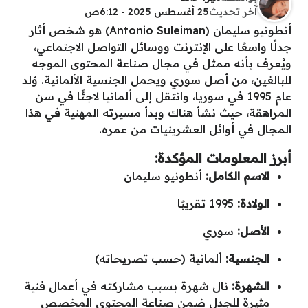
آخر تحديث
25 أغسطس 2025 - 6:12ص
أنطونيو سليمان (Antonio Suleiman) هو شخص أثار
جدلًا واسعًا على الإنترنت ووسائل التواصل الاجتماعي،
ويُعرف بأنه ممثل في مجال صناعة المحتوى الموجه
للبالغين، من أصل سوري ويحمل الجنسية الألمانية. وُلد
عام 1995 في سوريا، وانتقل إلى ألمانيا لاجئًا في سن
المراهقة، حيث نشأ هناك وبدأ مسيرته المهنية في هذا
المجال في أوائل العشرينيات من عمره.
أبرز المعلومات المؤكدة:
الاسم الكامل:
أنطونيو سليمان
الولادة:
1995 تقريبًا
الأصل:
سوري
الجنسية:
ألمانية (حسب تصريحاته)
الشهرة:
نال شهرة بسبب مشاركته في أعمال فنية
مثيرة للجدل ضمن صناعة المحتوى المخصص