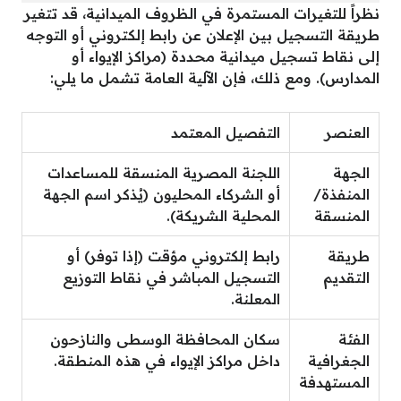
نظراً للتغيرات المستمرة في الظروف الميدانية، قد تتغير
طريقة التسجيل بين الإعلان عن رابط إلكتروني أو التوجه
إلى نقاط تسجيل ميدانية محددة (مراكز الإيواء أو
المدارس). ومع ذلك، فإن الآلية العامة تشمل ما يلي:
العنصر
التفصيل المعتمد
الجهة
اللجنة المصرية المنسقة للمساعدات
المنفذة/
أو الشركاء المحليون (يُذكر اسم الجهة
المنسقة
المحلية الشريكة).
طريقة
رابط إلكتروني مؤقت (إذا توفر) أو
التقديم
التسجيل المباشر في نقاط التوزيع
المعلنة.
الفئة
سكان المحافظة الوسطى والنازحون
الجغرافية
داخل مراكز الإيواء في هذه المنطقة.
المستهدفة