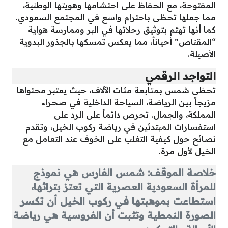
المفتوحة، مع الحفاظ على احتشامها وهويتها الوطنية،
مما جعلها تحظى باحترام واسع في المجتمع السعودي.
كما أنها تهتم بتوثيق رحلاتها في البر وممارسة هواية
“المقناص” أحياناً، مما يعكس تمسكها بالجذور البدوية
الأصيلة.
التواجد الرقمي
تحظى شمس بمتابعة مئات الآلاف، حيث يعتبر محتواها
مزيجاً بين الرياضة، السياحة الداخلية في صحراء
المملكة، والجمال. تحرص دائماً على الرد على
استفسارات المبتدئين في رياضة ركوب الخيل، وتقدم
نصائح حول كيفية التغلب على الخوف عند التعامل مع
الخيل لأول مرة.
خلاصة الموقف: شمس الفارس هي نموذج
للمرأة السعودية العصرية التي تعتز بتراثها،
استطاعت بموهبتها في ركوب الخيل أن تكسر
الصورة النمطية وتثبت أن الفروسية هي رياضة