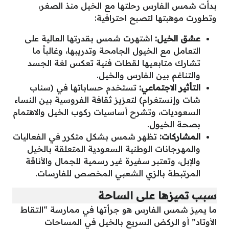
بدأت شمس الفارس رحلتها مع الخيل منذ الصغر،
وتطورت موهبتها لتصبح احترافية:
عشق الخيل:
اشتهرت شمس بقدرتها العالية على
التعامل مع الخيول الجامحة وتدريبها، وغالباً ما
تشارك متابعيها لقطات فنية تعكس لغة الجسد
والتناغم بين الفارس والخيل.
التأثير الاجتماعي:
تستخدم حساباتها في (سناب
شات وإنستغرام) لتعزيز ثقافة الفروسية بين النساء
السعوديات، وتشرح أساسيات ركوب الخيل والاهتمام
بصحة الخيول.
المشاركات:
تظهر شمس بشكل متكرر في الفعاليات
والمهرجانات الوطنية السعودية المتعلقة بالخيل
والإبل، وتعتبر سفيرة غير رسمية للجمال والأناقة
المرتبطة بالزي الشعبي المخصص للفارسات.
سبب تميزها على الساحة
ما يميز شمس الفارس هو جرأتها في ممارسة “التقاط
الأوتاد” أو الركض السريع بالخيل في المساحات