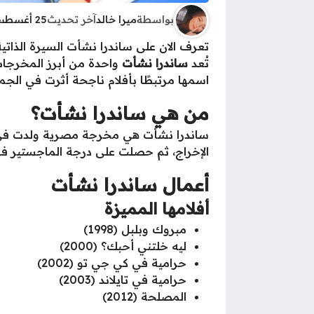
بواسطة
ميرا خالد
آخر تحديث
25 أغسطس 2025 - 5:23ص
تعرف الان على ساندرا نشأت السيرة الذاتي
تُعد
ساندرا نشأت
واحدة من أبرز المخرجات 
اسمها مرتبطًا بأفلام ناجحة أثرت في الجم
من هي ساندرا نشأت؟
ساندرا نشأت هي مخرجة مصرية ولدت في 2 فبراير 1970، لعائلة ذات أصول سورية-لبنانية. درس
الإخراج، ثم حصلت على درجة الماجستير في 
أعمال ساندرا نشأت
أفلامها المميزة
مبروك وبلبل (1998)
ليه خلتني أحبك؟ (2000)
حرامية في كي جي تو (2002)
حرامية في تايلاند (2003)
المصلحة (2012)