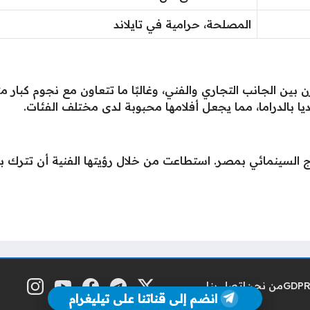
المصلحة، حرامية في تايلاند
ين الجانب التجاري والفني، وغالبًا ما تتعاون مع نجوم كبار مث
ديا بالدراما، مما يجعل أفلامها محبوبة لدى مختلف الفئات.
اج السينمائي بمصر. استطاعت من خلال رؤيتها الفنية أن تت
من نحن
اتصل بنا
منصة إكس
تلغرام
فيسبوك
يوتيوب
إنستغرام
مواقع التواصل
انضم إلى قناتنا على تيليغرام