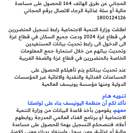
المجاني عن طرق الهاتف 164 للحصول على مساعدة
مالية أو سلة غذائية الرجاء الاتصال برقم المجاني
1800124126
اطلقت وزارة التنمية الاجتماعية رابط تسجيل المتضررين
في قطاع غزة 2024 ودعت جميع السكان في قطاع غزة
الى الدخول الى رابط تحديث بيانات المستفيدين
وتحديث بياتهم من خلال استمارة جمع المعلومات
الخاصة بالمتضررين في قطاع غزة والضفة الغربية
عند تحديث بيناتكم يتم تأهيلكم للحصول على
المساعدات الغدائية والنقدية والاغاثية عبر المؤسسات
الدولية ومنها مؤسسة يونيسف العالمية
تـــنــويـــه هـــــام
نأكد لكم أن منظمة اليونيسف بناء على تواصلنا
معهم
،
يقومون بأخذ قاعدة البيانات من وزارة التنمية
الاجتماعية أو برنامج الغذاء العالمي المدرجة روابطهم
أعلاه، فننصحكم التسجيل بهما؛ للحصول على مساعدة
مالية أو غذائية، ومن سجل واستفاد يدرك معنى كلامنا،