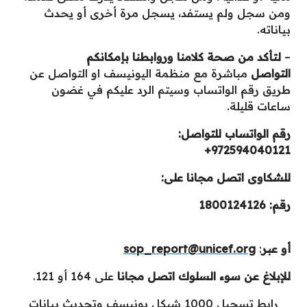
ومن سجل ولم يستفد، يسجل مرة أخرى أو يحدث
بياناته.
–
لتأكد من صحة كلامنا وروابطنا بإمكانكم
التواصل
مباشرة مع منظمة اليونيسف او التواصل عن
طريق رقم الواتساب وسيتم الرد عليكم في غضون
ساعات قليلة.
رقم الواتساب للتواصل:
972594040121+
للشكاوى اتصل مجانا على:
رقم: 1800124126
أو عبر
:
sop_report@unicef.org
للإبلاغ عن سوء السلوك اتصل مجانا
على 164 أو 121.
رابط تسجيل 1000 شيكل يونيسف وتحديث بيانات