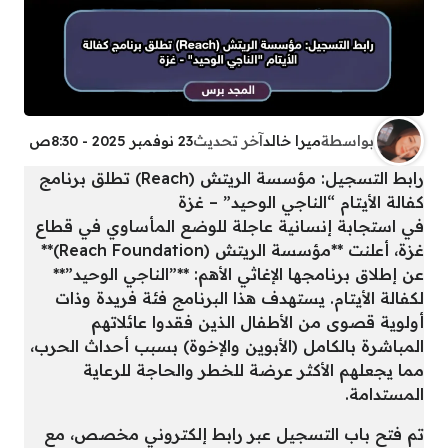
بواسطة
ميرا خالد
آخر تحديث
23 نوفمبر 2025 - 8:30ص
رابط التسجيل: مؤسسة الريتش (Reach) تطلق برنامج
كفالة الأيتام “الناجي الوحيد” – غزة
في استجابة إنسانية عاجلة للوضع المأساوي في قطاع
غزة، أعلنت **مؤسسة الريتش (Reach Foundation)**
عن إطلاق برنامجها الإغاثي الأهم: **”الناجي الوحيد”**
لكفالة الأيتام. يستهدف هذا البرنامج فئة فريدة وذات
أولوية قصوى من الأطفال الذين فقدوا عائلاتهم
المباشرة بالكامل (الأبوين والإخوة) بسبب أحداث الحرب،
مما يجعلهم الأكثر عرضة للخطر والحاجة للرعاية
المستدامة.
تم فتح باب التسجيل عبر رابط إلكتروني مخصص، مع