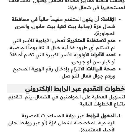
وضعت اللجنة معايير محددة لضمان وصول المساعدات
لمستحقيها في شمال غزة:
الإقامة:
أن يكون المتقدم مقيماً حالياً في محافظة
شمال غزة (جباليا، بيت لاهيا، بيت حانون، والقرى
المجاورة).
عدم الاستفادة المتكررة:
تُعطى الأولوية للأسر التي
لم تستلم أي طرود غذائية خلال الـ 30 يوماً الماضية.
تعدد الأفراد:
الأولوية للأسر الكبيرة التي تضم أطفالاً
أو كبار سن أو جرحى.
صحة البيانات:
الالتزام بإدخال رقم الهوية الصحيح
ورقم جوال فعال للتواصل.
خطوات التقديم عبر الرابط الإلكتروني
لتسهيل العملية على المواطنين في الشمال، يتم التقديم
باتباع الخطوات التالية:
الدخول للرابط:
عبر بوابة المساعدات المصرية
الرسمية المخصصة لشمال غزة (أو عبر روابط لجان
الأحياء المعتمدة).