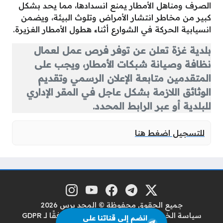
الصرف ومناهل الأمطار يمنع انسدادها، مما يحد بشكل
كبير من مخاطر انتشار الأمراض وتلوث البيئة، ويضمن
انسيابية الحركة في الشوارع أثناء هطول الأمطار الغزيرة.
بلدية غزة تعلن عن توفر فرص عمل لعمال
نظافة وصيانة شبكات الأمطار، ويجب على
المتقدمين متابعة الإعلان الرسمي وتقديم
الوثائق اللازمة بشكل عاجل في المقر الإداري
للبلدية أو عبر الرابط المحدد.
للتسجيل اضغط هنا
منصة إكس
تلغرام
فيسبوك
يوتيوب
إنستغرام
مواقع التواصل
جميع الحقوق محفوظة © المجد برس 2026
سياسة الخصوصية
سياسة حماية البيانات وفقًا لـ GDPR
انضم إلى قناتنا على