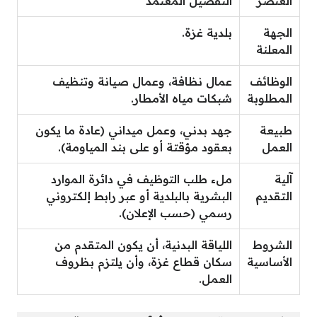
العنصر
التفصيل المعتمد
الجهة
بلدية غزة.
المعلنة
الوظائف
عمال نظافة، وعمال صيانة وتنظيف
المطلوبة
شبكات مياه الأمطار.
طبيعة
جهد بدني، وعمل ميداني (عادة ما يكون
العمل
بعقود مؤقتة أو على بند المياومة).
آلية
ملء طلب التوظيف في دائرة الموارد
التقديم
البشرية بالبلدية أو عبر رابط إلكتروني
رسمي (حسب الإعلان).
الشروط
اللياقة البدنية، أن يكون المتقدم من
الأساسية
سكان قطاع غزة، وأن يلتزم بظروف
العمل.