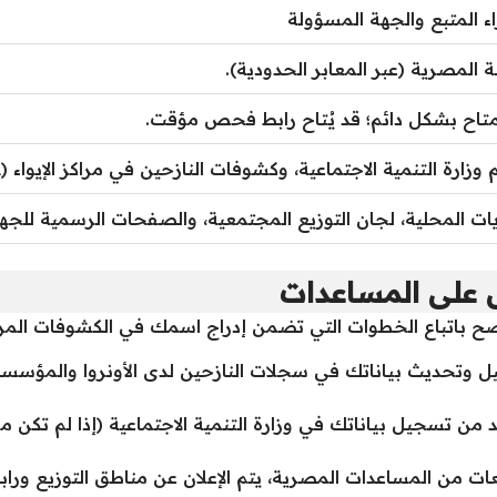
اء المتبع والجهة المسؤولة
ة المصرية (عبر المعابر الحدودية).
متاح بشكل دائم؛ قد يُتاح رابط فحص مؤقت.
زارة التنمية الاجتماعية، وكشوفات النازحين في مراكز الإيواء (UNRWA/البلديات)، والحصر الميداني.
يات المحلية، لجان التوزيع المجتمعية، والصفحات الرسمية للجه
 على المساعدات
صح باتباع الخطوات التي تضمن إدراج اسمك في الكشوفات المركز
 وتحديث بياناتك في سجلات النازحين لدى الأونروا والمؤسسا
د من تسجيل بياناتك في وزارة التنمية الاجتماعية (إذا لم تكن م
ات من المساعدات المصرية، يتم الإعلان عن مناطق التوزيع ورا