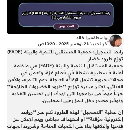
بواسطة
ميرا خالد
آخر تحديث
21 نوفمبر 2025 - 10:20ص
رابط التسجيل: جمعية المستقبل للتنمية والبيئة (FADE)
توزع طرود خضار
جمعية المستقبل للتنمية والبيئة (FADE) هي منظمة
أهلية فلسطينية نشطة في قطاع غزة، وتعمل في
مجالات حيوية تشمل الإغاثة العاجلة، دعم التنمية، والأمن
الغذائي. تعتبر مبادرة توزيع **طرود الخضروات الطازجة**
جزءاً مهماً من برامجها التي تهدف إلى تحسين التغذية
وتوفير مصدر دخل للمزارعين المحليين.
إن عملية “التسجيل” لهذه الطرود تتم عبر **روابط
إلكترونية مؤقتة** أو استهداف مباشر، ويتم الإعلان عن
فتحها وإغلاقها بناءً على الكميات المتاحة وشروط الجهات