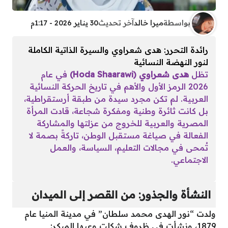
بواسطة
ميرا خالد
آخر تحديث
30 يناير 2026 - 1:17م
رائدة التحرر: هدى شعراوي والسيرة الذاتية الكاملة
لنور النهضة النسائية
تظل
هدى شعراوي (Hoda Shaarawi)
في عام
2026 الرمز الأول والأهم في تاريخ الحركة النسائية
العربية. لم تكن مجرد سيدة من طبقة أرستقراطية،
بل كانت ثائرة وطنية ومفكرة شجاعة، قادت المرأة
المصرية والعربية للخروج من عزلتها والمشاركة
الفعالة في صياغة مستقبل الوطن، تاركةً بصمة لا
تُمحى في مجالات التعليم، السياسة، والعمل
الاجتماعي.
النشأة والجذور: من القصر إلى الميدان
ولدت “نور الهدى محمد سلطان” في مدينة المنيا عام
1879، ونشأت في ظروف شكلت وعيها المبكر: