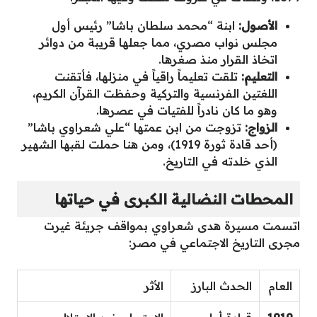
الأصول:
ابنة “محمد سلطان باشا” رئيس أول
مجلس نواب مصري، مما جعلها قريبة من دوائر
اتخاذ القرار منذ صغرها.
التعليم:
تلقت تعليماً راقياً في منزلها، فأتقنت
اللغتين الفرنسية والتركية وحفظت القرآن الكريم،
وهو ما كان نادراً للفتيات في عصرها.
الزواج:
تزوجت من ابن عمتها “علي شعراوي باشا”
(أحد قادة ثورة 1919)، ومن هنا حملت لقبها الشهير
الذي خلدته في التاريخ.
المحطات النضالية الكبرى في حياتها
اتسمت مسيرة هدى شعراوي بمواقف جريئة غيرت
مجرى التاريخ الاجتماعي في مصر:
العام
الحدث البارز
الأثر