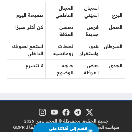
المجال
المجال
البرج
المهني
العاطفي
نصيحة اليوم
الحمل
فرص
تحسن
كن أكثر صبرًا
جديدة
العلاقة
السرطان
هدوء
لحظات
استمع لصوتك
واستقرار
رومانسية
الداخلي
الجدي
بعض
حاجة
لا تتسرع
العرقلة
للوضوح
منصة إكس
تلغرام
فيسبوك
يوتيوب
إنستغرام
مواقع التواصل
جميع الحقوق محفوظة © المجد برس 2026
سياسة الخصوصية
سياسة حماية البيانات وفقًا لـ GDPR
انضم إلى قناتنا على