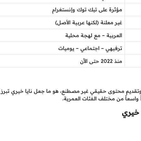
مؤثرة على تيك توك وإنستغرام
غير معلنة (لكنها عربية الأصل)
العربية – مع لهجة محلية
ترفيهي – اجتماعي – يوميات
منذ 2022 حتى الآن
 وتقديم محتوى حقيقي غير مصطنع، هو ما جعل نايا خيري تبرز
 واسعاً من مختلف الفئات العمرية.
 خيري