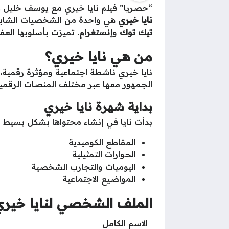
“حصريا” فيلم نايا خيري مع يوسف خليل 
نايا خيري
هي واحدة من الشخصيات الشابة ا
تيك توك
و
إنستغرام
. تميزت بأسلوبها العف
من هي نايا خيري؟
نايا خيري ناشطة اجتماعية ومؤثرة رقمية
الجمهور معها عبر مختلف المنصات الرقمية
بداية شهرة نايا خيري
بدأت نايا في إنشاء محتواها بشكل بسيط و
المقاطع الكوميدية
الحوارات التمثيلية
اليوميات والتجارب الشخصية
المواضيع الاجتماعية
الملف الشخصي لنايا خيري
الاسم الكامل