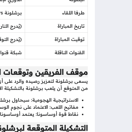
طرفا اللقاء
برشلونة vs أوساسونا
تاريخ المباراة
(يُدرج التاريخ 
توقيت المباراة
(يُدرج التوقيت المحلي،
القنوات الناقلة
شبكة قنوات beIN Sports (الناقل 
موقف الفريقين وتوقعات ال
يسعى برشلونة لتعزيز رصيده والرد على أي
من المتوقع أن يلعب برشلونة بالتشكيلة ال
الاستراتيجية الهجومية: سيحاول برش
مفاتيح اللعب: الاعتماد على نجوم الو
نقاط قوة أوساسونا: يعتمد أوساسونا 
التشكيلة المتوقعة لبرشلون