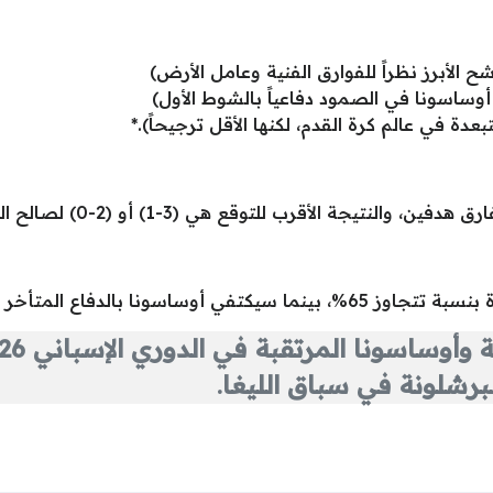
جة الأقرب للتوقع هي (3-1) أو (2-0) لصالح البلوغرانا.
أخر ومحاولة خطف هدف عكس سير اللعب.
رشلونة في سباق الليغا.