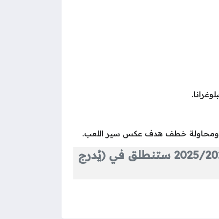
خلاصة الموقف: مباراة برشلونة وأوساسونا المرتقبة في الدوري الإسباني 2025/2026 ستنطلق في (يُدرج