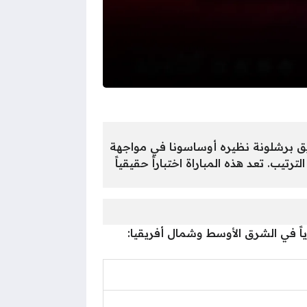
ت الدوري الإسباني للموسم 2025/2026، حيث يستضيف فريق برشلونة نظيره أوساسونا في مواجهة
يب. تعد هذه المباراة اختباراً حقيقياً
ياً في الشرق الأوسط وشمال أفريقيا: