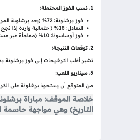
1. نسب الفوز المحتملة:
فوز برشلونة: 72% (يعد برشلونة المرشح الأبرز نظراً للفوارق الفنية وعامل الأرض)
التعادل: 18% (احتمالية واردة إذا نجح أوساسونا في الصمود دفاعياً بالشوط الأول)
فوز أوساسونا: 10% (مفاجأة غير مستبعدة في عالم كرة القدم، لكنها الأقل ترجيحاً).*
2. توقعات النتيجة:
تشير أغلب الترشيحات إلى فوز برشلونة بفارق هدفين، والنتي
3. سيناريو اللعب:
من المتوقع أن يستحوذ برشلونة على الكرة بنسبة تتجاوز 65%، بينما سيكتفي أوساسونا بالدفاع المت
التاريخ) وهي مواجهة حاسمة لب