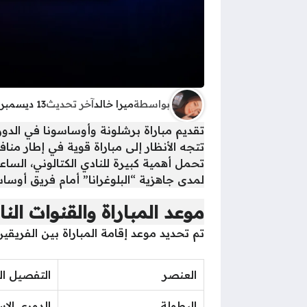
بواسطة
ميرا خالد
آخر تحديث
13 ديسمبر 2025 - 12:01م
تقديم مباراة برشلونة وأوساسونا في الدوري الإسباني 2025/2026: الموع
تحمل أهمية كبيرة للنادي الكتالوني، الساع
لمدى جاهزية “البلوغرانا” أمام فريق أوساسونا 
موعد المباراة والقنوات النا
تم تحديد موعد إقامة المباراة بين الفريقي
العنصر
التفصيل ال
البطولة
الدوري الإسبان