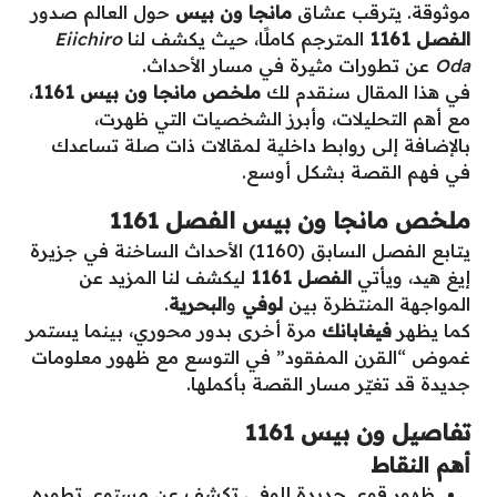
موثوقة. يترقب عشاق
مانجا ون بيس
حول العالم صدور
الفصل 1161
المترجم كاملًا، حيث يكشف لنا
Eiichiro
Oda
عن تطورات مثيرة في مسار الأحداث.
في هذا المقال سنقدم لك
ملخص مانجا ون بيس 1161
،
مع أهم التحليلات، وأبرز الشخصيات التي ظهرت،
بالإضافة إلى روابط داخلية لمقالات ذات صلة تساعدك
في فهم القصة بشكل أوسع.
ملخص مانجا ون بيس الفصل 1161
يتابع الفصل السابق (1160) الأحداث الساخنة في جزيرة
إيغ هيد، ويأتي
الفصل 1161
ليكشف لنا المزيد عن
المواجهة المنتظرة بين
لوفي
و
البحرية
.
كما يظهر
فيغابانك
مرة أخرى بدور محوري، بينما يستمر
غموض “القرن المفقود” في التوسع مع ظهور معلومات
جديدة قد تغيّر مسار القصة بأكملها.
تفاصيل ون بيس 1161
أهم النقاط
ظهور قوى جديدة للوفي تكشف عن مستوى تطوره