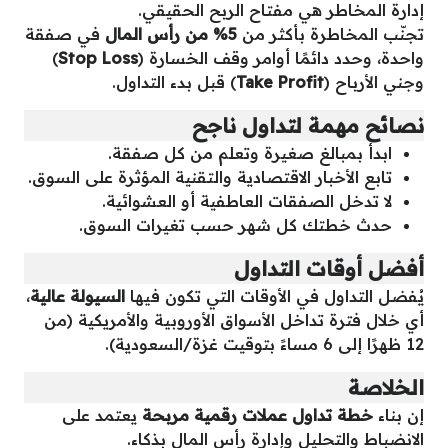
إدارة المخاطر هي مفتاح الربح الحقيقي.
تجنّب المخاطرة بأكثر من
5% من رأس المال
في صفقة
واحدة، وحدد دائمًا أوامر وقف الخسارة (
Stop Loss
)
وجني الأرباح (
Take Profit
) قبل بدء التداول.
نصائح مهمة لتداول ناجح
ابدأ بمبالغ صغيرة وتعلم من كل صفقة.
تابع الأخبار الاقتصادية والتقنية المؤثرة على السوق.
لا تدخل الصفقات العاطفية أو العشوائية.
حدث خطتك كل شهر حسب تغيرات السوق.
أفضل أوقات التداول
يُفضل التداول في الأوقات التي تكون فيها
السيولة عالية
،
أي خلال فترة تداخل الأسواق الأوروبية والأمريكية (من
12 ظهرًا إلى 6 مساءً بتوقيت غزة/السعودية).
الخلاصة
إن بناء
خطة تداول عملات رقمية مربحة
يعتمد على
الانضباط والتحليل وإدارة رأس المال بذكاء.