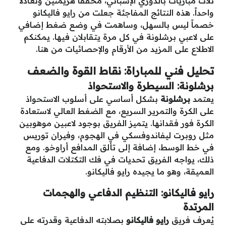
ثلاث مباريات بالدوري الإسباني، محققاً هزيمتين وتعادلاً
واحداً. هذه النتائج المفاجئة جعلت من رايو فاليكانو
خصماً ليس بالسهل، وساهمت في وضع ضغط إضافي
على لاعبي برشلونة في كل مرة يتقابلان فيها. يمكنكم
الاطلاع على المزيد من الأرقام والإحصائيات من هنا.
تحليل فني للمباراة: نقاط القوة والضعف
برشلونة: السيطرة والاستحواذ
يعتمد
برشلونة
بشكل أساسي على أسلوب الاستحواذ
على الكرة والتمرير السريع، مع الضغط العالي لاستعادة
الكرة فور فقدانها. يتميز الفريق بوجود لاعبين موهوبين
مثل روبرت ليفاندوفسكي في الهجوم، وفيران توريس
في خط الوسط، إضافة إلى تألق المدافع أراوخو. ومع
ذلك، يواجه الفريق تحديات في فك التكتلات الدفاعية
العميقة، وهو ما يجيده رايو فاليكانو.
رايو فاليكانو: التنظيم الدفاعي والهجمات
المرتدة
يُعرف فريق
رايو فاليكانو
بصلابته الدفاعية وقدرته على