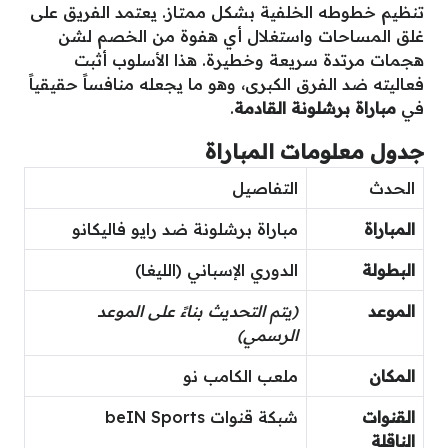
تنظيم خطوطه الخلفية بشكل ممتاز. يعتمد الفريق على
غلق المساحات واستغلال أي هفوة من الخصم لشن
هجمات مرتدة سريعة وخطيرة. هذا الأسلوب أثبت
فعاليته ضد الفرق الكبرى، وهو ما يجعله منافساً حقيقياً
في
مباراة برشلونة القادمة
.
جدول معلومات المباراة
الحدث
التفاصيل
المباراة
مباراة برشلونة ضد رايو فاليكانو
البطولة
الدوري الإسباني (الليغا)
الموعد
(يتم التحديث بناءً على الموعد
الرسمي)
المكان
ملعب الكامب نو
القنوات
شبكة قنوات beIN Sports
الناقلة