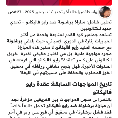
بواسطة
ميرا خالد
آخر تحديث
1 سبتمبر 2025 - 6:27ص
تحليل شامل: مباراة برشلونة ضد رايو فاليكانو – تحدي
جديد للكتالونيين
تستعد جماهير كرة القدم لمتابعة واحدة من أكثر
المباريات إثارة في الدوري الإسباني، حيث يلتقي
برشلونة
مع خصمه العنيد
رايو فاليكانو
. لا تعتبر هذه المباراة
مجرد مواجهة عادية، بل هي اختبار حقيقي لقدرة الفريق
الكتالوني على كسر “عقدة” رايو فاليكانو التي لازمته في
السنوات الأخيرة. فهل ينجح تشافي ورفاقه في تحقيق
الفوز المطلوب والحفاظ على مسيرتهم في الليغا؟
تاريخ المواجهات السابقة: عقدة رايو
فاليكانو
بالنظر إلى سجل المواجهات بين الفريقين مؤخراً، نجد
أن
مباراة برشلونة ضد رايو فاليكانو
تحمل طابعاً خاصاً.
فقد فشل برشلونة في تحقيق أي فوز على رايو في آخر