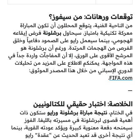
توقعات ورهانات: من سيفوز؟
من الناحية الفنية، يتوقع المحللون أن تكون المباراة
معركة تكتيكية بامتياز. سيحاول
برشلونة
فرض إيقاعه
الهجومي، بينما سيعمل رايو على الصمود دفاعياً وخلق
الفرص من الهجمات المرتدة. ورغم أن برشلونة هو
المرشح الأقوى على الورق، إلا أن المفاجآت واردة جداً في
هذه المواجهة. يمكنكم الاطلاع على المزيد من تحليلات
الدوري الإسباني من خلال هذا المصدر الموثوق:
.
FIFA.com
—
الخلاصة: اختبار حقيقي للكتالونيين
في الختام،
نتيجة مباراة برشلونة ورايو
ستكون ذات
أهمية قصوى لبرشلونة في مسيرته بالليغا. الفوز
سيمنحه دفعة معنوية كبيرة ويؤكد عودته القوية، بينما
أي نتيجة أخرى قد تعيد الحديث عن “عقدة” رايو