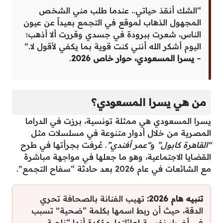
“الشك أنقذ حياتي.. عندما طلب مني الشخص
المجهول الذهاب لموقع في التجمع بعيداً عن عيون
الناس، شعرت ببرودة في جسدي وقررت ألا أذهب؛
اليوم أشكر الله أنني كنت قوية بما يكفي لأقول لا.”
–
يسرا المسعودي، حوار خاص 2026
.
من هي يسرا المسعودي؟
يسرا المسعودي هي ممثلة تونسية، برزت في الدراما
المصرية من خلال أدوار متنوعة في مسلسلات مثل
“القاهرة كابول”
و
“عمر أفندي”
. عُرفت بجرأتها في طرح
القضايا الاجتماعية، وهو ما جعلها في مواجهة مباشرة
مع الشائعات في عام 2026 بعد حادثة “سفاح التجمع”.
تنبيه هام 2026:
تهيب الفنانة بالصحافة تحري
الدقة، حيث أن ربط اسمها بكلمة “ضحية” تسبب
في أضرار نفسية لعائلتها، مؤكدة أنها “ناجية