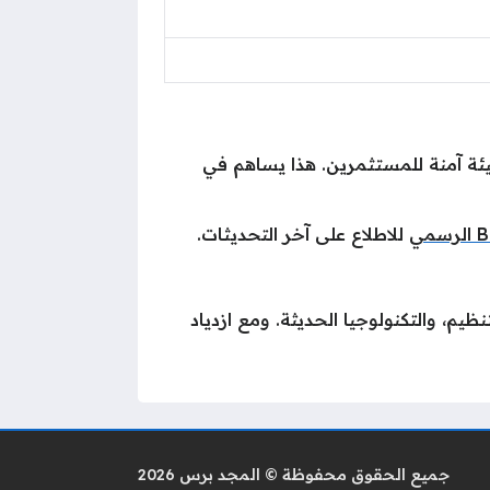
رسمي من خلال سوق دبي المالي الافتراضي VARA، مما يجعلها بيئة آمنة للمستثمرين. هذا يساهم في
مي
للاطلاع على آخر التحديثات.
م، والتكنولوجيا الحديثة. ومع ازدياد
جميع الحقوق محفوظة © المجد برس 2026