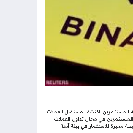
تاحة للمستثمرين. اكتشف مستقبل العملات
 المستثمرين في مجال
تداول العملات
جه الكبير لدبي وأبوظبي نحو تبني تقنيات البلوك تشين، يجد المتداولون في Binance فرصة مميزة للاستثمار في بيئة آمنة