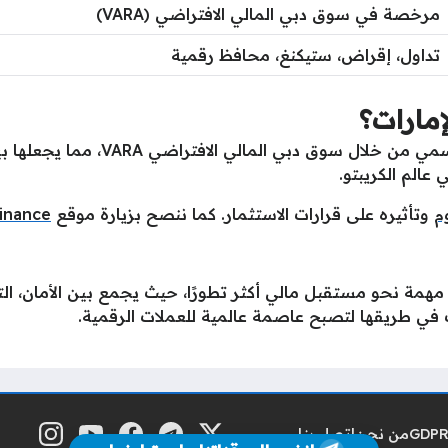
مرخصة في سوق دبي المالي الافتراضي (VARA)
تداول، إقراض، ستيكنغ، محافظ رقمية
نعم، تعمل Binance في الإمارات بشكل 
 عالم الكريبتو.
م
وتأثيره على قرارات الاستثمار. كما ننصح بزيارة موقع
Binance الرس
مة نحو مستقبل مالي أكثر تطورًا، حيث يجمع بين الأمان، التنظي
ات في طريقها لتصبح عاصمة عالمية للعملات الرقمية.
من نحن
اتصل بنا
منصة إكس
تلغرام
فيسبوك
يوتيوب
إنستغرام
مواقع التواصل