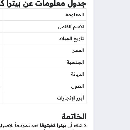
جدول معلومات عن بيترا كف
المعلومة
ا
الاسم الكامل
ب
تاريخ الميلاد
8 
العمر
5
الجنسية
ت
الديانة
غ
الطول
2
أبرز الإنجازات
ب
الخاتمة
لا شك أن
بيترا كفيتوفا
تعد نموذجاً للإصرار