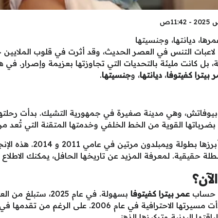
رها، ديانتها، وجنسيتها
عبات التنس في العصر الحديث، وقد أثرت في قلوب الملايين حو
بل كانت مليئة بالتحديات التي تجاوزتها بعزيمة وإصرار. في ه
 بيترا كفيتوفا
،
ديانتها
، و
جنسيتها
.
بيترا كفيتوفا في 8 مارس 1990 في بيوفاتش، وهي مدينة صغيرة في جمهورية التشي
رباتها القوية من الخط الخلفي وخدمتها المتقنة التي تُعد من
حققت كفيتوفا العديد من الأل
لة حقيقية. لمعرفة المزيد عن تاريخها الحافل، يمكنك الاطلاع
لآن؟
عمر بيترا كفيتوفا
التي اكتسبتها في الملاعب الدولية، حيث بدأت مسيرتها الاحترا
قتها البدنية وتركيزها الذهني.