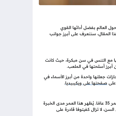
ل العالم بفضل أدائها القوي
ذا المقال، سنتعرف على أبرز جوانب
ك. بدأت رحلتها مع التنس في سن مبكرة، حيث كانت
 أبرز أسلحتها في الملعب.
قاب الكبرى، أبرزها بطولة ويمبلدون مرتين في عامي 2011 و 2014. هذه الإنجازات جعلتها واحدة من أبرز الأسماء في
 على
صفحتها على ويكيبيديا
.
بسهولة. في عام 2025، ستبلغ من العمر 35 عامًا. يُظهر هذا العمر مدى الخبرة
فية في عام 2006. على الرغم من تقدمها في السن، لا تزال كفيتوفا قادرة على