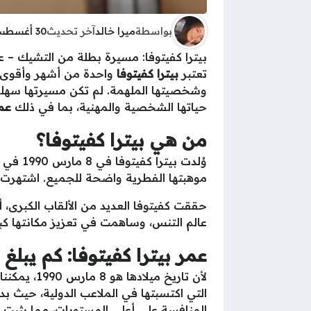
بواسطة
ميرا خالد
آخر تحديث
30 أغسطس 2025 - 11:42ص
بيترا كفيتوفا: مسيرة بطلة من التشيك – عم
تعتبر
بيترا كفيتوفا
واحدة من أشهر وأقوى لا
وشخصيتها الملهمة. لم تكن مسيرتها سهلة، 
حياتها الشخصية والمهنية، بما في ذلك
عمر
من هي بيترا كفيتوفا؟
وُلدت 
موهبتها الفطرية واضحة للجميع. اشتهرت بض
عالم التنس، وساهمت في تعزيز مكانتها كبط
عمر بيترا كفيتوفا: كم يبلغ ا
لأن تاريخ ميلادها هو 8 مارس 1990، يمكننا حساب
المنافسة على أعلى المستويات، مما يثبت ليا