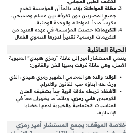
الكشف الطبي المجاني.
مظلة المواطنة:
يؤكد دائماً أن المؤسسة تخدم
جميع المصريين دون تفرقة بين مسلم ومسيحي،
مكرساً مبدأ المواطنة والوحدة الوطنية.
التكريمات:
حصدت المؤسسة في عهده العديد من
التكريمات الرسمية تقديراً لدورها التنموي الفعال.
الحياة العائلية
ينتمي المستشار أمير إلى عائلة “رمزي هنيدي” المنيوية
الأصل، وهي عائلة عُرفت بحبها للفن والقانون:
الوالد:
والده هو المحامي الشهير رمزي هنيدي، الذي
ورث عنه أبناؤه حب القانون والالتزام.
الأشقاء:
تربطه علاقة قوية جداً بشقيقه الفنان
الكوميدي
هاني رمزي
، ودائماً ما يظهران معاً في
المناسبات الاجتماعية والخيرية لدعم القضايا
الإنسانية.
خلاصة الموقف: يجمع المستشار أمير رمزي