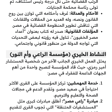
الرتب القضائية حتى نال درجة رئيس استئناف، ثم
تولى رئاسة محكمة الجنايات.
الأحكام والعدالة:
عُرف بأحكامه التي توازن بين روح
القانون ونصه، وله العديد من المقالات واللقاءات
التي تناقش تطوير المنظومة القضائية في مصر.
المؤلفات القانونية:
صدر له كتاب بعنوان “أعداء
مصر الخفيون”، تناول فيه رؤيته لبعض التحديات
التي تواجه الدولة من منظور قانوني واجتماعي.
النشاط الخيري (مؤسسة الراعي وأم النور)
يمثل العمل الخيري الجانب الآخر من شخصية المستشار
أمير رمزي، حيث قاد المؤسسة لتصبح واحدة من أهم
الجهات الداعمة للفقراء في مصر:
خدمة المهمشين:
تركز المؤسسة على القرى الأكثر
احتياجاً في صعيد مصر، وتقدم الدعم في مجالات
الصحة والتعليم والترميم.
مبادرة “راعي مصر”:
أطلق مبادرات كبرى مثل
“المستشفيات المتنقلة” التي تجوب القرى لتقديم