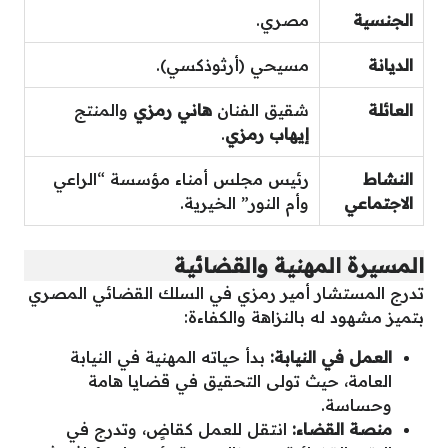
الجنسية
مصري.
الديانة
مسيحي (أرثوذكسي).
العائلة
شقيق الفنان
هاني رمزي
والمنتج
إيهاب رمزي
.
النشاط
رئيس مجلس أمناء مؤسسة “الراعي
الاجتماعي
وأم النور” الخيرية.
المسيرة المهنية والقضائية
تدرج المستشار أمير رمزي في السلك القضائي المصري
بتميز مشهود له بالنزاهة والكفاءة:
العمل في النيابة:
بدأ حياته المهنية في النيابة
العامة، حيث تولى التحقيق في قضايا هامة
وحساسة.
منصة القضاء:
انتقل للعمل كقاضٍ، وتدرج في