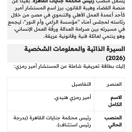
يشغل منصب
رئيس محكمة جنايات القاهرة
. بعيداً عن
منصة القضاء وهيبة القانون، برز اسم المستشار أمير
كأحد أعمدة العمل الأهلي والتنموي في مصر، من خلال
رئاسته لمجلس أمناء “مؤسسة الراعي وأم النور”، ليجمع
في مسيرته بين صرامة العدالة ورقّة العمل الإنساني،
وهو ينتمي لعائلة فنية وقانونية عريقة.
السيرة الذاتية والمعلومات الشخصية
(2026)
إليك بطاقة تعريفية شاملة عن المستشار أمير رمزي:
العنصر
التفاصيل
الاسم
أمير رمزي هنيدي.
الكامل
المنصب
رئيس محكمة جنايات القاهرة (بدرجة
الحالي
رئيس استئناف).