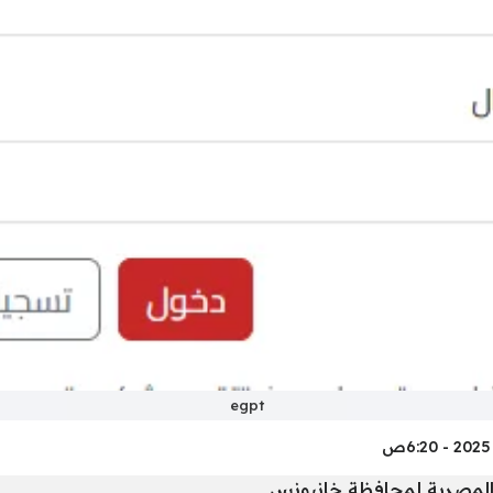
egpt
 المصرية لمحافظة خانيونس