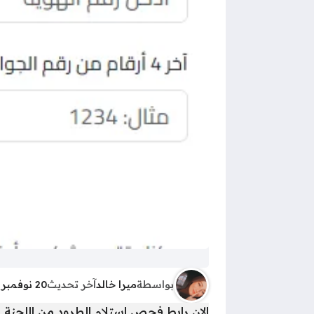
بواسطة
ميرا خالد
آخر تحديث
20 نوفمبر 2025 - 6:20ص
الان رابط فحص استلام الطرود من اللجنة